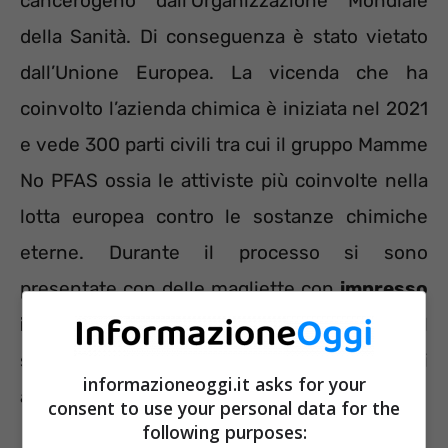
cancerogeno dall’Organizzazione Mondiale
della Sanità. Di conseguenza è stato vietato
dall’Unione Europea. La vicenda che ha
coinvolto l’azienda chimica è iniziata nel 2021
e vede 300 parti civili tra cui il gruppo Mamme
No PFAS ossia le attiviste più coinvolte nella
lotta europea contro le sostanze chimiche
eterne. Durante il processo si sono
presentate con delle magliette con
impresso
il livello di concentrazione di PFOA
nel
sangue dei loro bambini e la scritta “Stai
informazioneoggi.it asks for your
avvelenando mio figlio”.
consent to use your personal data for the
following purposes: