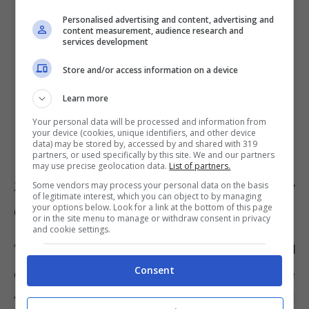
Personalised advertising and content, advertising and
content measurement, audience research and
services development
Store and/or access information on a device
Learn more
Your personal data will be processed and information from
your device (cookies, unique identifiers, and other device
data) may be stored by, accessed by and shared with 319
partners, or used specifically by this site. We and our partners
may use precise geolocation data.
List of partners.
300 famiglie risarcite per
Some vendors may process your personal data on the basis
of legitimate interest, which you can object to by managing
your options below. Look for a link at the bottom of this page
contaminazione PFAS
or in the site menu to manage or withdraw consent in privacy
and cookie settings.
Valori
da 66 a 145 con picchi di 300 ng/ml
Consent
quando in un rapporto USA è indicato come
valore sotto il quale non vengono causati