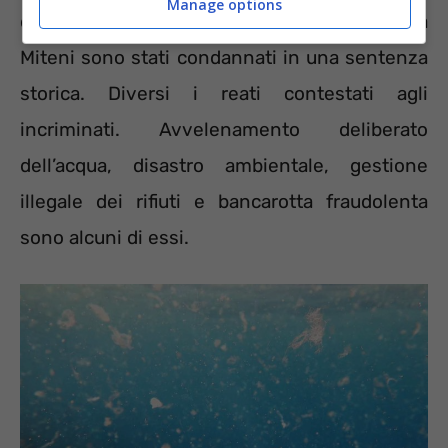
Manage options
danni 2 ng/ml. Gli ex dirigenti dell’azienda
Miteni sono stati condannati in una sentenza
storica. Diversi i reati contestati agli
incriminati. Avvelenamento deliberato
dell’acqua, disastro ambientale, gestione
illegale dei rifiuti e bancarotta fraudolenta
sono alcuni di essi.