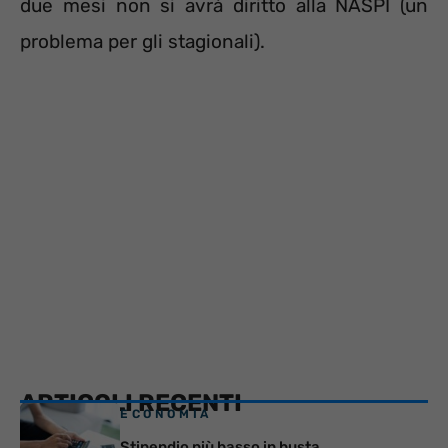
due mesi non si avrà diritto alla NASPI (un
problema per gli stagionali).
ARTICOLI RECENTI
ECONOMIA
Stipendio più basso in busta