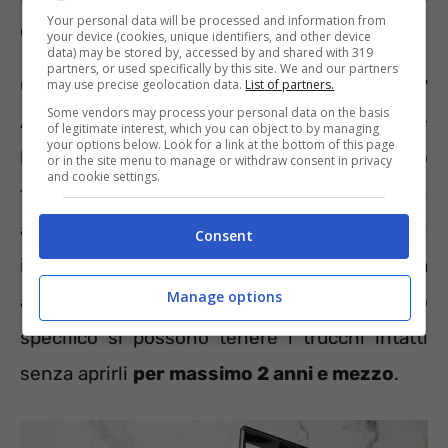
Your personal data will be processed and information from
cosmetici: non vanno ignorate
your device (cookies, unique identifiers, and other device
data) may be stored by, accessed by and shared with 319
partners, or used specifically by this site. We and our partners
Cestinare un rossetto mai usato?
may use precise geolocation data.
List of partners.
Some vendors may process your personal data on the basis
Assolutamente no, si scarta la confezione e
of legitimate interest, which you can object to by managing
your options below. Look for a link at the bottom of this page
lo si usa anche se l’acquisto risale a molto
or in the site menu to manage or withdraw consent in privacy
and cookie settings.
tempo prima. Ebbene, questo è un
atteggiamento sbagliato. Lasciare i trucchi
Consent
intatti a lungo in attesa di finire quelli già
Manage options
aperti può causare dei problemi. Nello
specifico si possono tenere i trucchi intatti
senza aprirli
per massimo 2 anni e mezzo
.