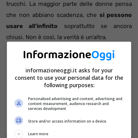
trucchi. La maggior parte delle donne pensa
che non abbiano scadenza, che
si possono
usare all’infinito
soprattutto se ancora
chiusi. Non è così, la verità è un’altra.
informazioneoggi.it asks for your
consent to use your personal data for the
following purposes:
Personalised advertising and content, advertising and
content measurement, audience research and
services development
Store and/or access information on a device
Learn more
Ecco le scadenze di trucchi e