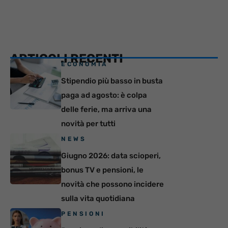
ARTICOLI RECENTI
ECONOMIA
Stipendio più basso in busta
paga ad agosto: è colpa
delle ferie, ma arriva una
novità per tutti
NEWS
Giugno 2026: data scioperi,
bonus TV e pensioni, le
novità che possono incidere
sulla vita quotidiana
PENSIONI