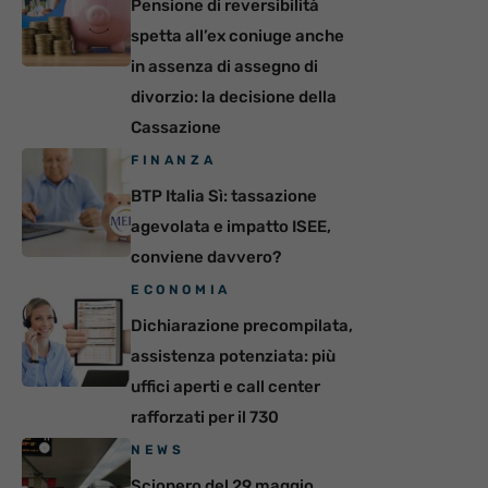
Pensione di reversibilità
spetta all’ex coniuge anche
in assenza di assegno di
divorzio: la decisione della
Cassazione
FINANZA
BTP Italia Sì: tassazione
agevolata e impatto ISEE,
conviene davvero?
ECONOMIA
Dichiarazione precompilata,
assistenza potenziata: più
uffici aperti e call center
rafforzati per il 730
NEWS
Sciopero del 29 maggio,