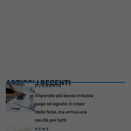
ARTICOLI RECENTI
ECONOMIA
Stipendio più basso in busta
paga ad agosto: è colpa
delle ferie, ma arriva una
novità per tutti
NEWS