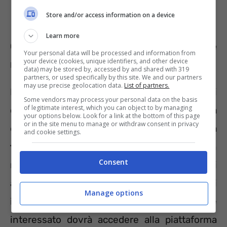
Store and/or access information on a device
Learn more
Come inviare domanda di Bonus e
Your personal data will be processed and information from
your device (cookies, unique identifiers, and other device
ricevere il codice
data) may be stored by, accessed by and shared with 319
partners, or used specifically by this site. We and our partners
may use precise geolocation data.
List of partners.
Il Ministero fisserà un giorno in cui per i
Some vendors may process your personal data on the basis
of legitimate interest, which you can object to by managing
contribuenti sarà possibile inviare la domanda
your options below. Look for a link at the bottom of this page
or in the site menu to manage or withdraw consent in privacy
di accesso al Bonus.
Un click day in cui la
and cookie settings.
tempestività sarà fondamentale
per non
Consent
rimanere fuori dal beneficio (il criterio di
assegnazione seguirà l’ordine cronologico di
Manage options
invio delle domande, non l’ISEE). Chi è
interessato dovrà accedere alla piattaforma