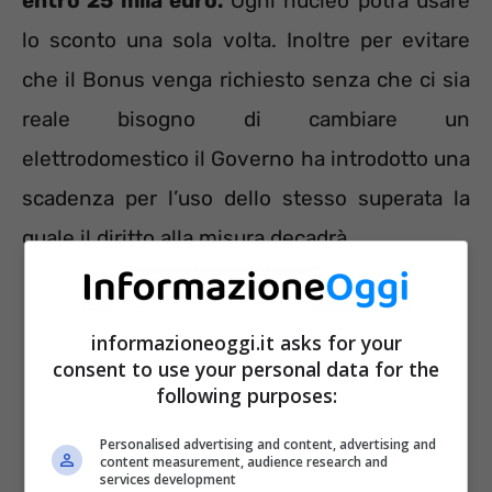
entro 25 mila euro.
Ogni nucleo potrà usare
lo sconto una sola volta. Inoltre per evitare
che il Bonus venga richiesto senza che ci sia
reale bisogno di cambiare un
elettrodomestico il Governo ha introdotto una
scadenza per l’uso dello stesso superata la
quale il diritto alla misura decadrà.
informazioneoggi.it asks for your
consent to use your personal data for the
following purposes:
Personalised advertising and content, advertising and
content measurement, audience research and
services development