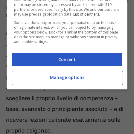
data) may be stored by, accessed by and shared with 319
La modalità segreta che trasforma Google Translate in un
partners, or used specifically by this site. We and our partners
may use precise geolocation data.
List of partners.
insegnante personale – informazioneoggi.it
Some vendors may process your personal data on the basis
of legitimate interest, which you can object to by managing
your options below. Look for a link at the bottom of this page
Questa nuova modalità istruttore,
or in the site menu to manage or withdraw consent in privacy
and cookie settings.
attualmente in fase beta limitata, utilizza i più
avanzati modelli linguistici LLM per creare
Consent
un’esperienza di apprendimento interattiva e
personalizzata. Gli utenti che hanno avuto
Manage options
accesso anticipato riferiscono di poter
scegliere il proprio livello di competenza –
base, avanzato o principiante assoluto – e di
ricevere lezioni calibrate esattamente sulle
proprie esigenze.