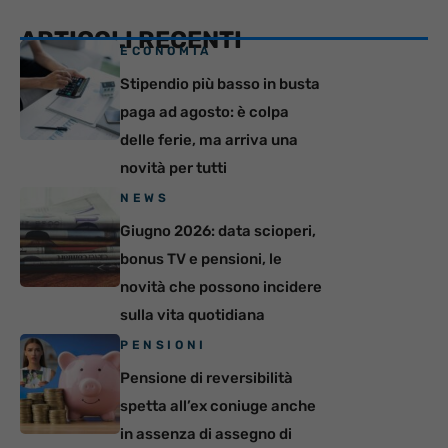
ARTICOLI RECENTI
ECONOMIA
Stipendio più basso in busta
paga ad agosto: è colpa
delle ferie, ma arriva una
novità per tutti
NEWS
Giugno 2026: data scioperi,
bonus TV e pensioni, le
novità che possono incidere
sulla vita quotidiana
PENSIONI
Pensione di reversibilità
spetta all’ex coniuge anche
in assenza di assegno di