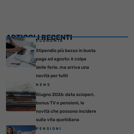
ARTICOLI RECENTI
ECONOMIA
Stipendio più basso in busta
paga ad agosto: è colpa
delle ferie, ma arriva una
novità per tutti
NEWS
Giugno 2026: data scioperi,
bonus TV e pensioni, le
novità che possono incidere
sulla vita quotidiana
PENSIONI