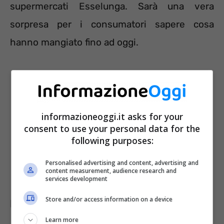
supermercati Esselunga. Sarà una vera
sorpresa per i consumatori sapere cosa
hanno mangiato fino ad oggi.
informazioneoggi.it asks for your
consent to use your personal data for the
following purposes:
Personalised advertising and content, advertising and
content measurement, audience research and
services development
Store and/or access information on a device
Ecco chi produce la pasta Esselunga
Learn more