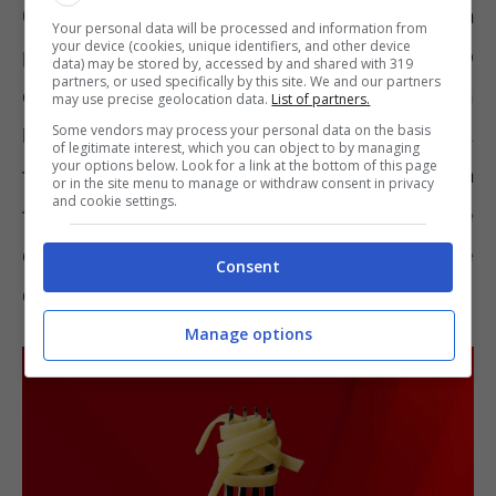
Gli italiani non potrebbero mai vivere senza
Your personal data will be processed and information from
your device (cookies, unique identifiers, and other device
pasta.
Ne sono grandi consumatori
e amano
data) may be stored by, accessed by and shared with 319
partners, or used specifically by this site. We and our partners
condirla nei modi più vari. A pasta o a cena un
may use precise geolocation data.
List of partners.
Some vendors may process your personal data on the basis
buon piatto di maccheroni, penne, spaghetti,
of legitimate interest, which you can object to by managing
your options below. Look for a link at the bottom of this page
fusilli è immancabile. Le ricette della
or in the site menu to manage or withdraw consent in privacy
and cookie settings.
tradizione culinaria nostrana sono numerose
e se ne possono inventare di nuove
Consent
combinando tra loro gli ingredienti.
Manage options