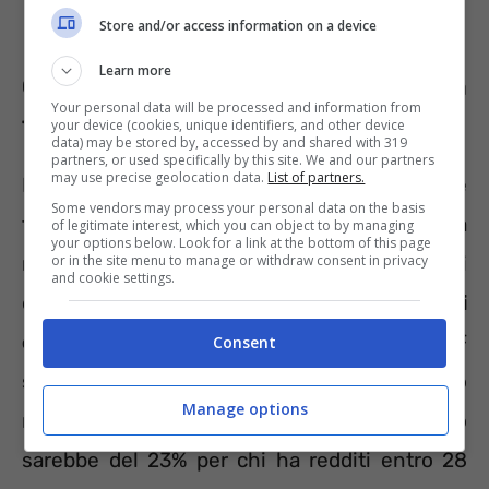
Store and/or access information on a device
Learn more
Ci sono le possibilità di detassare la
Your personal data will be processed and information from
tredicesima?
your device (cookies, unique identifiers, and other device
data) may be stored by, accessed by and shared with 319
partners, or used specifically by this site. We and our partners
may use precise geolocation data.
List of partners.
Il progetto di Tajani è di eliminare le
Some vendors may process your personal data on the basis
trattenute fiscali sulla tredicesima, la
of legitimate interest, which you can object to by managing
your options below. Look for a link at the bottom of this page
mensilità aggiuntiva erogata a dicembre ai
or in the site menu to manage or withdraw consent in privacy
and cookie settings.
dipendenti. Sarebbero
19 milioni i lavoratori
coinvolti nella novità.
Niente più IRPEF
Consent
significherebbe un aumento dello stipendio
Manage options
netto dell’ultimo mese dell’anno. Il risparmio
sarebbe del 23% per chi ha redditi entro 28