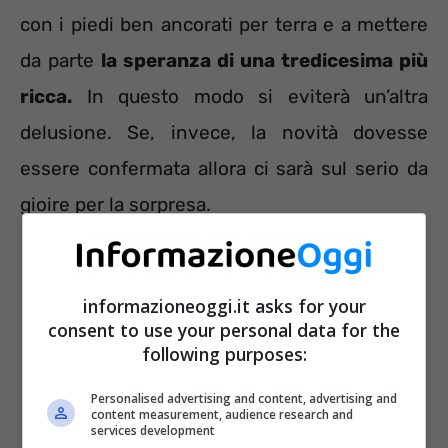
con i piedi ben ancorati per terra e a mettere
da parte
la speranza di una tredicesima più
ricca.
In questo modo si eviterà un’altra
delusione. Se, invece, la novità dovesse
essere confermata allora ci sarà sul serio da
gioire per la sorpresa.
informazioneoggi.it asks for your
consent to use your personal data for the
following purposes:
Personalised advertising and content, advertising and
content measurement, audience research and
services development