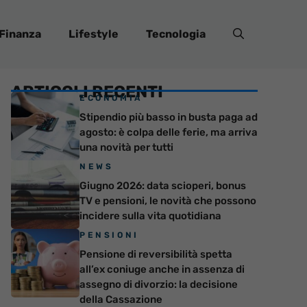
Finanza
Lifestyle
Tecnologia
ARTICOLI RECENTI
ECONOMIA
Stipendio più basso in busta paga ad
agosto: è colpa delle ferie, ma arriva
una novità per tutti
NEWS
Giugno 2026: data scioperi, bonus
TV e pensioni, le novità che possono
incidere sulla vita quotidiana
PENSIONI
Pensione di reversibilità spetta
all’ex coniuge anche in assenza di
assegno di divorzio: la decisione
della Cassazione