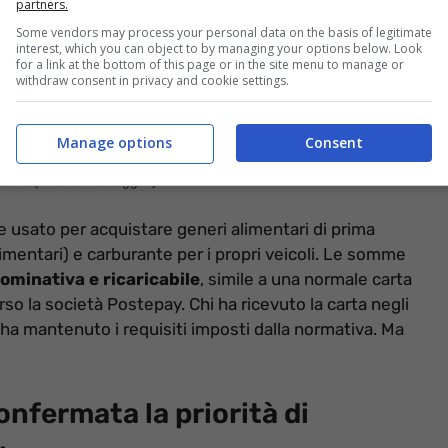
partners.
Some vendors may process your personal data on the basis of legitimate
interest, which you can object to by managing your options below. Look
for a link at the bottom of this page or in the site menu to manage or
withdraw consent in privacy and cookie settings.
Manage options
Consent
ceverà (informazioneoggi.it)
 usato per acquistare generi alimentari di prima
limentari) e carburante per i propri veicoli. Le somme
ominativa e ricaricabile
, simile a una normale carta
o la società Postepay. Chi ha ricevuto la carta negli
 ha mantenuto i requisiti imposti dalla normativa. Ma
onfermata la priorità di