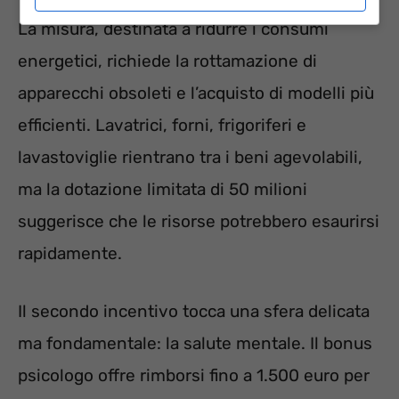
La misura, destinata a ridurre i consumi
energetici, richiede la rottamazione di
apparecchi obsoleti e l’acquisto di modelli più
efficienti. Lavatrici, forni, frigoriferi e
lavastoviglie rientrano tra i beni agevolabili,
ma la dotazione limitata di 50 milioni
suggerisce che le risorse potrebbero esaurirsi
rapidamente.
Il secondo incentivo tocca una sfera delicata
ma fondamentale: la salute mentale. Il bonus
psicologo offre rimborsi fino a 1.500 euro per