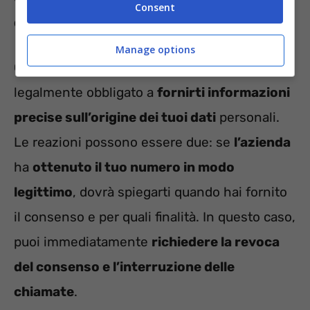
Consent
dei Dati (GDPR)
dell’Unione Europea.
Manage options
Quando poni questa domanda, l’operatore è
legalmente obbligato a
fornirti informazioni
precise sull’origine dei tuoi dati
personali.
Le reazioni possono essere due: se
l’azienda
ha
ottenuto il tuo numero in modo
legittimo
, dovrà spiegarti quando hai fornito
il consenso e per quali finalità. In questo caso,
puoi immediatamente
richiedere la revoca
del consenso e l’interruzione delle
chiamate
.