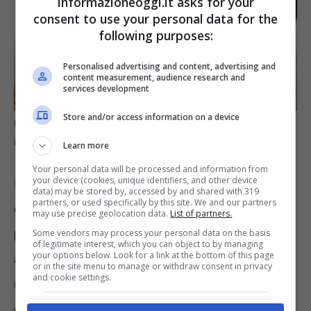
informazioneoggi.it asks for your
consent to use your personal data for the
following purposes:
Personalised advertising and content, advertising and
content measurement, audience research and
services development
Store and/or access information on a device
La domanda magica che terrorizza i call center
informazioneoggi.it
Learn more
Your personal data will be processed and information from
your device (cookies, unique identifiers, and other device
La soluzione è sorprendentemente semplice
data) may be stored by, accessed by and shared with 319
partners, or used specifically by this site. We and our partners
e si nasconde in quattro parole:
“Dove hai
may use precise geolocation data.
List of partners.
preso il mio numero?”
. Questa domanda,
Some vendors may process your personal data on the basis
of legitimate interest, which you can object to by managing
your options below. Look for a link at the bottom of this page
apparentemente banale, attiva un
or in the site menu to manage or withdraw consent in privacy
and cookie settings.
meccanismo legale potentissimo garantito
dal
Regolamento Generale sulla Protezione