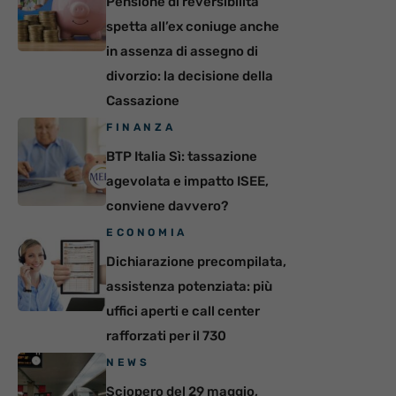
Pensione di reversibilità
spetta all’ex coniuge anche
in assenza di assegno di
divorzio: la decisione della
Cassazione
FINANZA
BTP Italia Sì: tassazione
agevolata e impatto ISEE,
conviene davvero?
ECONOMIA
Dichiarazione precompilata,
assistenza potenziata: più
uffici aperti e call center
rafforzati per il 730
NEWS
Sciopero del 29 maggio,