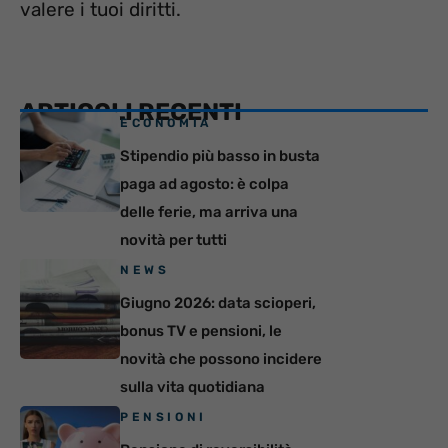
valere i tuoi diritti.
ARTICOLI RECENTI
ECONOMIA
Stipendio più basso in busta
paga ad agosto: è colpa
delle ferie, ma arriva una
novità per tutti
NEWS
Giugno 2026: data scioperi,
bonus TV e pensioni, le
novità che possono incidere
sulla vita quotidiana
PENSIONI