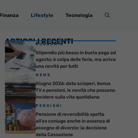
Finanza
Lifestyle
Tecnologia
ARTICOLI RECENTI
ECONOMIA
Stipendio più basso in busta paga ad
agosto: è colpa delle ferie, ma arriva
una novità per tutti
NEWS
Giugno 2026: data scioperi, bonus
TV e pensioni, le novità che possono
incidere sulla vita quotidiana
PENSIONI
Pensione di reversibilità spetta
all’ex coniuge anche in assenza di
assegno di divorzio: la decisione
della Cassazione