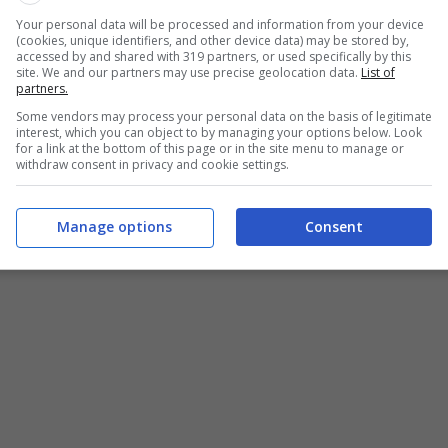
Your personal data will be processed and information from your device
(cookies, unique identifiers, and other device data) may be stored by,
accessed by and shared with 319 partners, or used specifically by this
site. We and our partners may use precise geolocation data.
List of
partners.
batta può farla raddoppiare – informazioneoggi.it
Some vendors may process your personal data on the basis of legitimate
interest, which you can object to by managing your options below. Look
 a qualsiasi apparecchio, dai piccoli caricabatterie ai
for a link at the bottom of this page or in the site menu to manage or
withdraw consent in privacy and cookie settings.
, apparentemente innocuo, può trasformarsi in un
Manage options
Consent