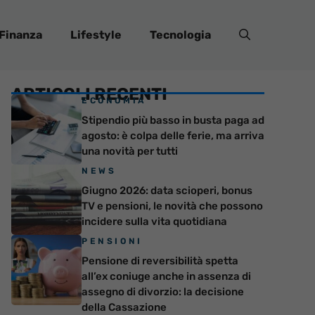
Finanza
Lifestyle
Tecnologia
ARTICOLI RECENTI
ECONOMIA
Stipendio più basso in busta paga ad
agosto: è colpa delle ferie, ma arriva
una novità per tutti
NEWS
Giugno 2026: data scioperi, bonus
TV e pensioni, le novità che possono
incidere sulla vita quotidiana
PENSIONI
Pensione di reversibilità spetta
all’ex coniuge anche in assenza di
assegno di divorzio: la decisione
della Cassazione