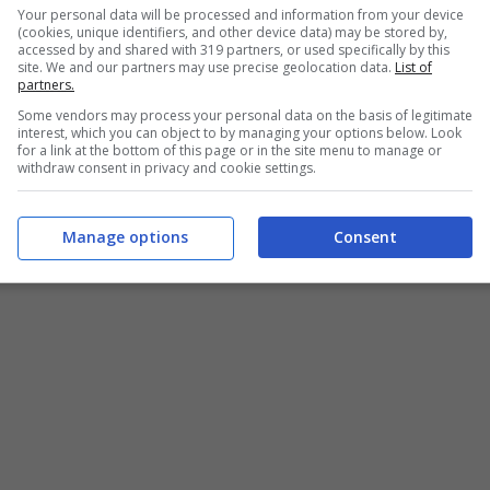
Your personal data will be processed and information from your device
(cookies, unique identifiers, and other device data) may be stored by,
pprofittano senza pensarci troppo. Per questo, se non
accessed by and shared with 319 partners, or used specifically by this
site. We and our partners may use precise geolocation data.
List of
tifurto di qualità, è bene sfruttare ogni mezzo per
partners.
Some vendors may process your personal data on the basis of legitimate
interest, which you can object to by managing your options below. Look
for a link at the bottom of this page or in the site menu to manage or
a dei cinque minuti
, un sistema che fa desistere i
withdraw consent in privacy and cookie settings.
e attrezzature sofisticate ma facendo leva sul loro
Manage options
Consent