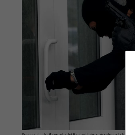
Scacco ai ladri: il segreto dei 5 minuti che può salvare la tua ca