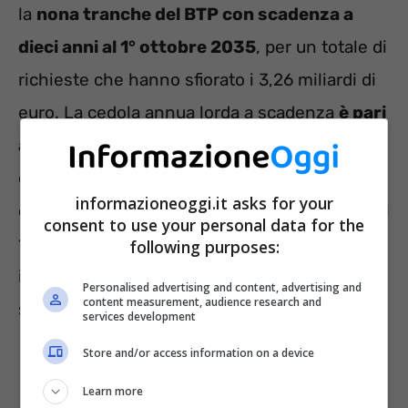
la
nona tranche del BTP con scadenza a
dieci anni al 1° ottobre 2035
, per un totale di
richieste che hanno sfiorato i 3,26 miliardi di
euro. La cedola annua lorda a scadenza
è pari
al 3,58%
, mentre l’ammontare in circolazione
del Buono del Tesoro è di 18,124 miliardi di
informazioneoggi.it asks for your
euro. La prima cedola verrà versata ai titolari il
consent to use your personal data for the
1° ottobre 2025; il regolamento del titolo,
following purposes:
invece, è stato fissato per il prossimo 1°
Personalised advertising and content, advertising and
content measurement, audience research and
settembre.
services development
Store and/or access information on a device
Learn more