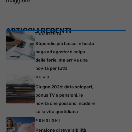
maggiore.
ARTICOLI RECENTI
ECONOMIA
Stipendio più basso in busta
paga ad agosto: è colpa
delle ferie, ma arriva una
novità per tutti
NEWS
Giugno 2026: data scioperi,
bonus TV e pensioni, le
novità che possono incidere
sulla vita quotidiana
PENSIONI
Pensione di reversibilità