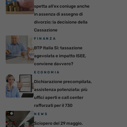
spetta all’ex coniuge anche
in assenza di assegno di
divorzio: la decisione della
Cassazione
FINANZA
BTP Italia Sì: tassazione
agevolata e impatto ISEE,
conviene davvero?
ECONOMIA
Dichiarazione precompilata,
assistenza potenziata: più
uffici aperti e call center
rafforzati per il 730
NEWS
Sciopero del 29 maggio,