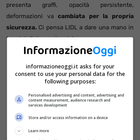
presenta graffi, opacità persistente,
deformazioni va
cambiata per la propria
sicurezza.
Ci pensa LIDL a dare una mano in
termini di risparmio e igiene.
informazioneoggi.it asks for your
consent to use your personal data for the
following purposes:
Personalised advertising and content, advertising and
content measurement, audience research and
services development
Store and/or access information on a device
Learn more
Sul volantino LIDL tante offerte per la