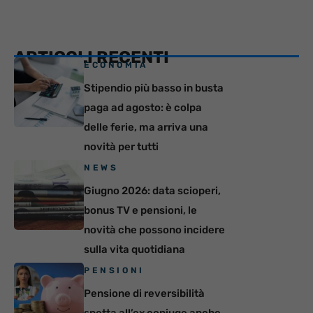
ARTICOLI RECENTI
ECONOMIA
Stipendio più basso in busta
paga ad agosto: è colpa
delle ferie, ma arriva una
novità per tutti
NEWS
Giugno 2026: data scioperi,
bonus TV e pensioni, le
novità che possono incidere
sulla vita quotidiana
PENSIONI
Pensione di reversibilità
spetta all’ex coniuge anche