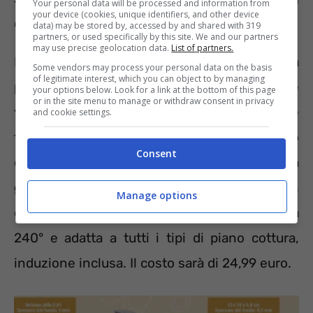
Your personal data will be processed and information from
your device (cookies, unique identifiers, and other device
cucina
data) may be stored by, accessed by and shared with 319
partners, or used specifically by this site. We and our partners
may use precise geolocation data.
List of partners.
Da LIDL si possono comprare padelle nuove a
Some vendors may process your personal data on the basis
of legitimate interest, which you can object to by managing
prezzi ottimi. Da giovedì 4 settembre
your options below. Look for a link at the bottom of this page
or in the site menu to manage or withdraw consent in privacy
verranno messi in vendita presso gli store
and cookie settings.
tanti articoli di ottima qualità e dal costo
Consent
conveniente. Un mega affare è
la rostiera in
ghisa
dal diametro di 29 centimetri con
Manage options
coperchio incluso, resistente al forno fino a
240° e adatta a tutti i tipi di piano cottura,
induzione inclusa. Il costo sarà di 24,99 euro.