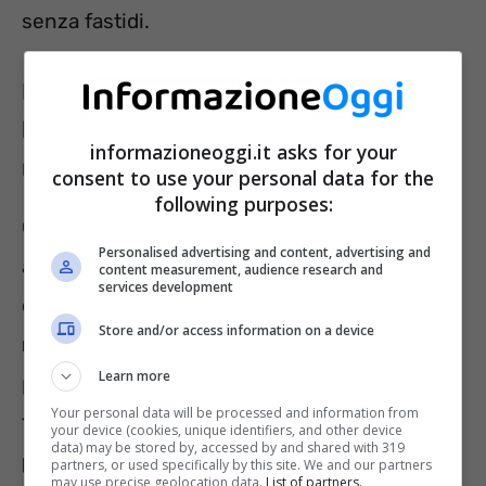
senza fastidi.
Latte di riso: tantissimi vantaggi per
l’organismo ma occhio alle carenze
informazioneoggi.it asks for your
nutrizionali
consent to use your personal data for the
following purposes:
Come abbiamo anticipato, il latte di riso è un
Personalised advertising and content, advertising and
alimento che apporta una serie di benefici al
content measurement, audience research and
services development
corpo umano. È indicato per chi ha bisogno di
Store and/or access information on a device
maggiore energia
, perché in esso sono
Learn more
presenti 10-12 grammi di carboidrati in ogni
Your personal data will be processed and information from
100 grammi di prodotto, ma è
povero di
your device (cookies, unique identifiers, and other device
data) may be stored by, accessed by and shared with 319
proteine
. Contiene pochissime calorie (circa
partners, or used specifically by this site. We and our partners
may use precise geolocation data.
List of partners.