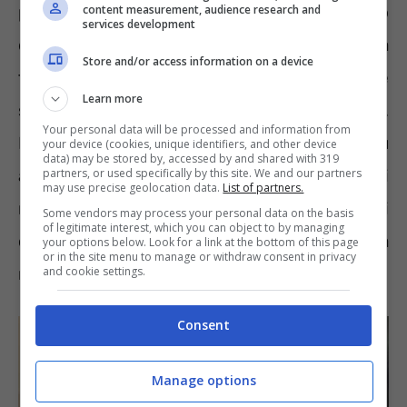
partire dal 2026 aumentare lo stipendio netto
content measurement, audience research and
services development
dei dipendenti. Basterebbe intervenire sulla
Store and/or access information on a device
tassazione delle voci accessorie come
Learn more
straordinari, lavoro festivo e notturno.
Your personal data will be processed and information from
Introducendo una flat tax – ipotesi più
your device (cookies, unique identifiers, and other device
data) may be stored by, accessed by and shared with 319
accreditata – e dunque
un’aliquota fissa
si
partners, or used specifically by this site. We and our partners
may use precise geolocation data.
List of partners.
ridurrebbero le imposte dovute sui compensi
Some vendors may process your personal data on the basis
of legitimate interest, which you can object to by managing
citati che sono variabili senza incidere sulla
your options below. Look for a link at the bottom of this page
or in the site menu to manage or withdraw consent in privacy
retribuzione ordinaria.
and cookie settings.
Consent
Manage options