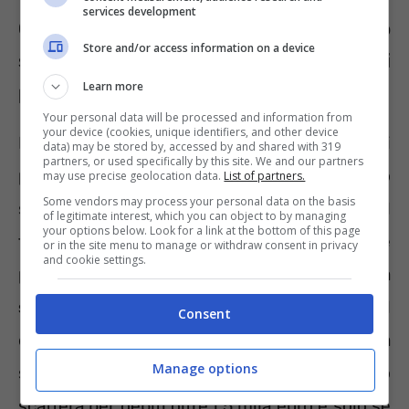
services development
Come cambia il pignoramento dello
Store and/or access information on a device
stipendio nel 2026 per i dipendenti
Learn more
pubblici
Your personal data will be processed and information from
your device (cookies, unique identifiers, and other device
La novità è che anche i dipendenti pubblici
data) may be stored by, accessed by and shared with 319
partners, or used specifically by this site. We and our partners
potranno subire il pignoramento dello
may use precise geolocation data.
List of partners.
Some vendors may process your personal data on the basis
stipendio se hanno contratto debiti con il
of legitimate interest, which you can object to by managing
your options below. Look for a link at the bottom of this page
fisco. Dal 2026 i lavoratori morosi del settore
or in the site menu to manage or withdraw consent in privacy
and cookie settings.
pubblico potranno incorrere nella
sospensione delle retribuzioni
qualora il
Consent
debito dovesse superare una determinata
Manage options
soglia. Nello specifico, il taglio dello stipendio
scatterà per debiti oltre i 5 mila euro e solo se