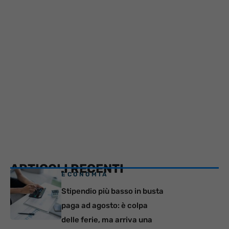
ARTICOLI RECENTI
ECONOMIA
Stipendio più basso in busta
paga ad agosto: è colpa
delle ferie, ma arriva una