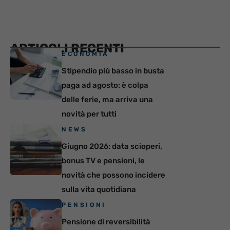
ARTICOLI RECENTI
ECONOMIA
Stipendio più basso in busta
paga ad agosto: è colpa
delle ferie, ma arriva una
novità per tutti
NEWS
Giugno 2026: data scioperi,
bonus TV e pensioni, le
novità che possono incidere
sulla vita quotidiana
PENSIONI
Pensione di reversibilità