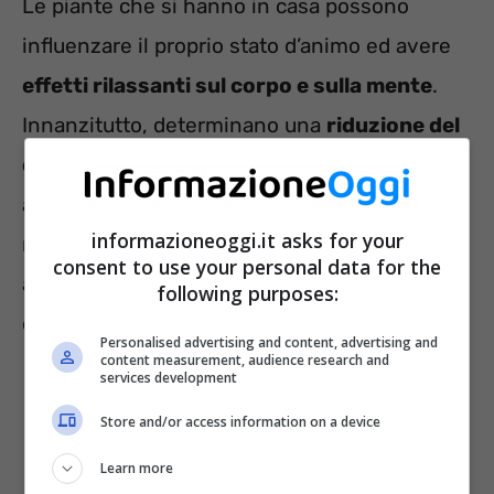
Le piante che si hanno in casa possono
influenzare il proprio stato d’animo ed avere
effetti rilassanti sul corpo e sulla mente
.
Innanzitutto, determinano una
riduzione del
cortisolo
, il cd. ormone dello stress, e
aumentano i livelli di calma. Specialmente
informazioneoggi.it asks for your
negli appartamenti più piccoli e angusti,
consent to use your personal data for the
aiutano la
riconnessione con la natura
e
following purposes:
osservarle fa sentire più rilassati.
Personalised advertising and content, advertising and
content measurement, audience research and
services development
Store and/or access information on a device
Learn more