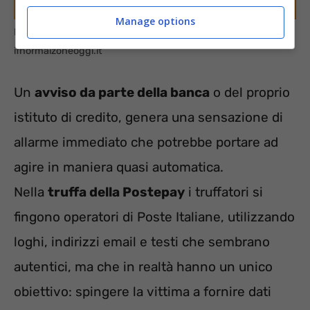
Manage options
La truffa della Postepay bloccata: come funziona davvero –
ifnormaizoneoggi.it
Un
avviso da parte della banca
o del proprio
istituto di credito, genera una sensazione di
allarme immediato che potrebbe portare ad
agire in maniera quasi automatica.
Nella
truffa della Postepay
i truffatori si
fingono operatori di Poste Italiane, utilizzando
loghi, indirizzi email e testi che sembrano
autentici, ma che in realtà hanno un unico
obiettivo: spingere la vittima a fornire dati