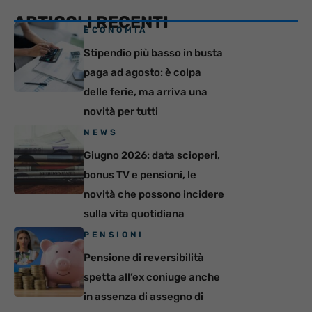
ARTICOLI RECENTI
ECONOMIA
Stipendio più basso in busta
paga ad agosto: è colpa
delle ferie, ma arriva una
novità per tutti
NEWS
Giugno 2026: data scioperi,
bonus TV e pensioni, le
novità che possono incidere
sulla vita quotidiana
PENSIONI
Pensione di reversibilità
spetta all’ex coniuge anche
in assenza di assegno di