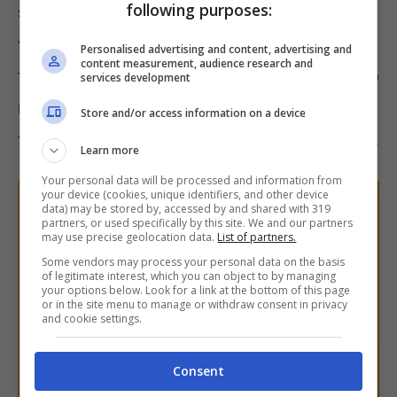
following purposes:
spesso di ascoltare la testimonianza di una
vittima di un raggiro economico o di una
Personalised advertising and content, advertising and
content measurement, audience research and
truffa e pensare: “a me non capiterà mai, sono
services development
molto attenta.” Tuttavia, cadere in queste
Store and/or access information on a device
trappole è più semplice di quello che si pensa.
Learn more
Your personal data will be processed and information from
your device (cookies, unique identifiers, and other device
data) may be stored by, accessed by and shared with 319
partners, or used specifically by this site. We and our partners
may use precise geolocation data.
List of partners.
Some vendors may process your personal data on the basis
of legitimate interest, which you can object to by managing
your options below. Look for a link at the bottom of this page
or in the site menu to manage or withdraw consent in privacy
and cookie settings.
Consent