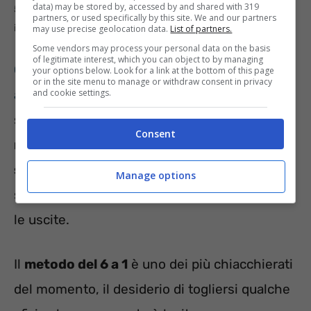
data) may be stored by, accessed by and shared with 319
5 segreti per risparmiare subito al supermercato –
partners, or used specifically by this site. We and our partners
informazioneoggi.it
may use precise geolocation data.
List of partners.
Some vendors may process your personal data on the basis
of legitimate interest, which you can object to by managing
Ci sono dei prodotti il cui prezzo è in costante
your options below. Look for a link at the bottom of this page
or in the site menu to manage or withdraw consent in privacy
and cookie settings.
aumento
e di cui conviene fare scorta quando
si trovano in offerta, tuttavia la
chiave del
Consent
risparmio
consiste proprio nel
saper fare la
spesa
: ovvero nel mettere in pratica poche e
Manage options
semplici strategie per tenere sotto controllo
le uscite.
Il
metodo del 6 a 1
è uno dei più chiacchierati
del momento, il desiderio di togliersi qualche