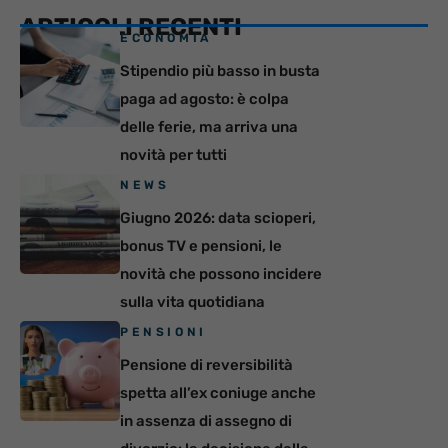
ARTICOLI RECENTI
ECONOMIA
Stipendio più basso in busta
paga ad agosto: è colpa
delle ferie, ma arriva una
novità per tutti
NEWS
Giugno 2026: data scioperi,
bonus TV e pensioni, le
novità che possono incidere
sulla vita quotidiana
PENSIONI
Pensione di reversibilità
spetta all’ex coniuge anche
in assenza di assegno di