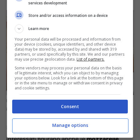
services development
Store and/or access information on a device
Learn more
Your personal data will be processed and information from
your device (cookies, unique identifiers, and other device
data) may be stored by, accessed by and shared with 319
partners, or used specifically by this site. We and our partners
may use precise geolocation data.
List of partners.
Some vendors may process your personal data on the basis
of legitimate interest, which you can object to by managing
your options below. Look for a link at the bottom of this page
or in the site menu to manage or withdraw consent in privacy
and cookie settings.
Lotti di mozzarella interessati dal richiamo –
Consent
informazioneoggi.it
Manage options
I richiami non si fermano qui. Tra i prodotti
interessati figurano anche le
mozzarelle