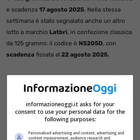
e scadenza
17 agosto 2025
. Nella stessa
settimana è stato segnalato anche un altro
lotto a marchio
Latbri
, in confezione classica
da 125 grammi: il codice è
N5205D
, con
scadenza
fissata al
22 agosto 2025.
informazioneoggi.it asks for your
consent to use your personal data for the
following purposes:
Personalised advertising and content, advertising and
content measurement, audience research and