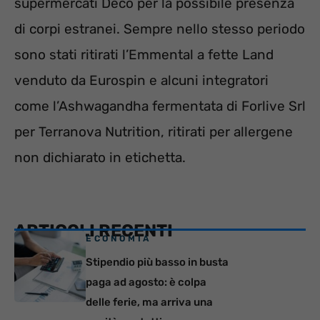
supermercati Decò per la possibile presenza
di corpi estranei. Sempre nello stesso periodo
sono stati ritirati l’Emmental a fette Land
venduto da Eurospin e alcuni integratori
come l’Ashwagandha fermentata di Forlive Srl
per Terranova Nutrition, ritirati per allergene
non dichiarato in etichetta.
ARTICOLI RECENTI
ECONOMIA
Stipendio più basso in busta
paga ad agosto: è colpa
delle ferie, ma arriva una