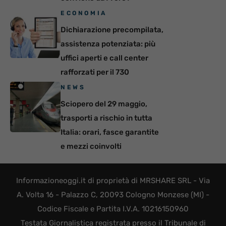
ECONOMIA
Dichiarazione precompilata,
assistenza potenziata: più
uffici aperti e call center
rafforzati per il 730
NEWS
Sciopero del 29 maggio,
trasporti a rischio in tutta
Italia: orari, fasce garantite
e mezzi coinvolti
Informazioneoggi.it di proprietà di MRSHARE SRL - Via
A. Volta 16 - Palazzo C, 20093 Cologno Monzese (MI) -
Codice Fiscale e Partita I.V.A. 10216150960
Testata Giornalistica registrata presso il Tribunale di