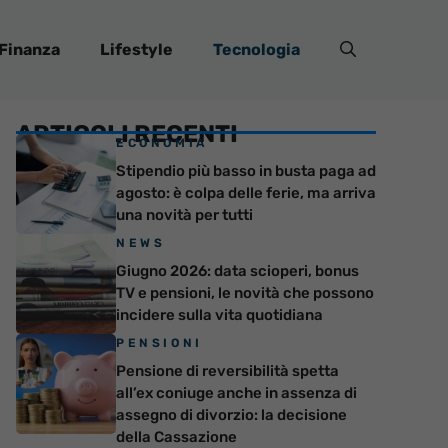
Finanza
Lifestyle
Tecnologia
ARTICOLI RECENTI
ECONOMIA
Stipendio più basso in busta paga ad
agosto: è colpa delle ferie, ma arriva
una novità per tutti
NEWS
Giugno 2026: data scioperi, bonus
TV e pensioni, le novità che possono
incidere sulla vita quotidiana
PENSIONI
Pensione di reversibilità spetta
all’ex coniuge anche in assenza di
assegno di divorzio: la decisione
della Cassazione