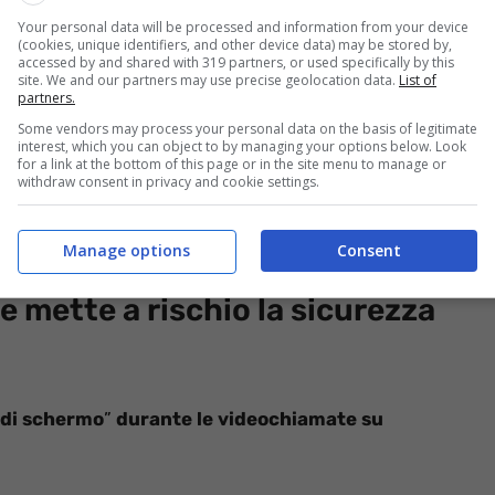
Your personal data will be processed and information from your device
(cookies, unique identifiers, and other device data) may be stored by,
 tuoi risparmi – informazioneoggi.it
accessed by and shared with 319 partners, or used specifically by this
site. We and our partners may use precise geolocation data.
List of
partners.
 clic può trasformarsi in una porta aperta verso la
Some vendors may process your personal data on the basis of legitimate
interest, which you can object to by managing your options below. Look
ingannevole:
alcune operazioni effettuate
for a link at the bottom of this page or in the site menu to manage or
withdraw consent in privacy and cookie settings.
i o accedere a link sospetti, possono
comportare
e finanze personali
. Il pericolo non deriva da virus
uni che sembrano innocui.
Manage options
Consent
 mette a rischio la sicurezza
di
schermo
”
durante le videochiamate su