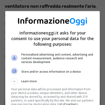
ventilatore non raffredda realmente l’aria
,
ma
crea una sensazione di freschezza
grazie al movimento. Se viene collocato nel
punto sbagliato, non solo non porta benefici
informazioneoggi.it asks for your
consent to use your personal data for the
significativi, ma rischia addirittura di restare
following purposes:
acceso più a lungo, aumentando i costi in
Personalised advertising and content, advertising and
bolletta.
content measurement, audience research and
services development
Store and/or access information on a device
Learn more
Your personal data will be processed and information from
your device (cookies, unique identifiers, and other device
data) may be stored by, accessed by and shared with 319
partners, or used specifically by this site. We and our partners
may use precise geolocation data.
List of partners.