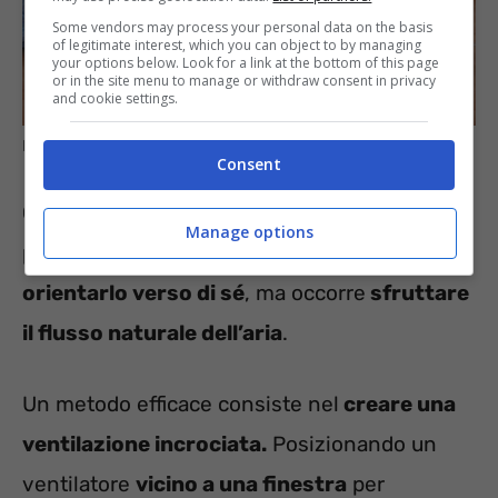
Some vendors may process your personal data on the basis
of legitimate interest, which you can object to by managing
your options below. Look for a link at the bottom of this page
or in the site menu to manage or withdraw consent in privacy
and cookie settings.
Dove posizionare il ventilatore – informazioneoggi.it
Consent
Gli esperti sottolineano che la chiave sta nel
Manage options
posizionamento strategico:
non basta
orientarlo verso di sé
, ma occorre
sfruttare
il flusso naturale dell’aria
.
Un metodo efficace consiste nel
creare una
ventilazione incrociata.
Posizionando un
ventilatore
vicino a una finestra
per