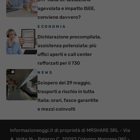
agevolata e impatto ISEE,
conviene davvero?
ECONOMIA
Dichiarazione precompilata,
assistenza potenziata: più
uffici aperti e call center
rafforzati per il 730
NEWS
Sciopero del 29 maggio,
trasporti a rischio in tutta
Italia: orari, fasce garantite
e mezzi coinvolti
Informazioneoggi.it di proprietà di MRSHARE SRL - Via
A. Volta 16 - Palazzo C, 20093 Cologno Monzese (MI) -