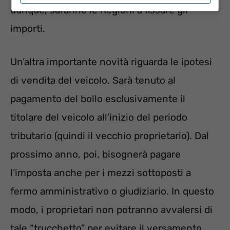
dunque, saranno le Regioni a fissare gli
importi.
Un’altra importante novità riguarda le ipotesi
di vendita del veicolo. Sarà tenuto al
pagamento del bollo esclusivamente il
titolare del veicolo all’inizio del periodo
tributario (quindi il vecchio proprietario). Dal
prossimo anno, poi, bisognerà pagare
l’imposta anche per i mezzi sottoposti a
fermo amministrativo o giudiziario. In questo
modo, i proprietari non potranno avvalersi di
tale “trucchetto” per evitare il versamento.