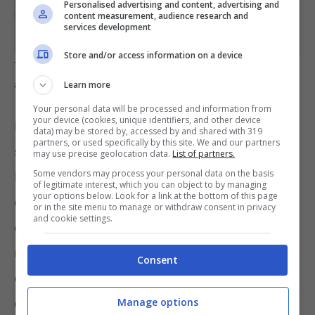
Personalised advertising and content, advertising and
content measurement, audience research and
services development
Store and/or access information on a device
Tutte le innovazioni introdotte dal decreto attuativo per il bollo
Learn more
auto: è necessario conoscerle (informazioneoggi.it)
Your personal data will be processed and information from
your device (cookies, unique identifiers, and other device
Non potranno essere più chiese le rate
data) may be stored by, accessed by and shared with 319
partners, or used specifically by this site. We and our partners
semestrali, quadrimestrali o trimestrali, ma le
may use precise geolocation data.
List of partners.
Some vendors may process your personal data on the basis
Regioni potranno autorizzare il versamento
of legitimate interest, which you can object to by managing
your options below. Look for a link at the bottom of this page
dilazionato solo in specifiche ipotesi (ad
or in the site menu to manage or withdraw consent in privacy
and cookie settings.
esempio, ai mezzi aziendali). Per quanto
riguarda la determinazione delle aliquote e
Consent
dei casi di esenzione o sconto, gli Enti locali
continueranno ad avere piena autonomia e,
Manage options