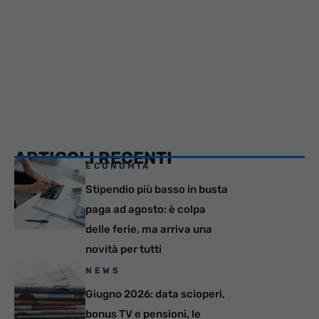
ARTICOLI RECENTI
ECONOMIA
Stipendio più basso in busta
paga ad agosto: è colpa
delle ferie, ma arriva una
novità per tutti
NEWS
Giugno 2026: data scioperi,
bonus TV e pensioni, le