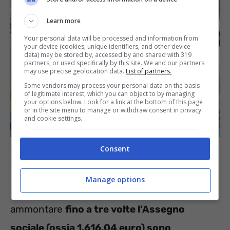
Learn more
Your personal data will be processed and information from
your device (cookies, unique identifiers, and other device
data) may be stored by, accessed by and shared with 319
partners, or used specifically by this site. We and our partners
may use precise geolocation data.
List of partners.
Some vendors may process your personal data on the basis
of legitimate interest, which you can object to by managing
your options below. Look for a link at the bottom of this page
or in the site menu to manage or withdraw consent in privacy
and cookie settings.
Pignoramento di pensione e Assegno sociale: in questi casi
Consent
l’INPS può trattenere somme superiori (informazioneoggi.it)
Manage options
La legge prevede che le pensioni di
ammontare
fino a tre volte l’Assegno
sociale (ossia 1.616,04 euro) sono