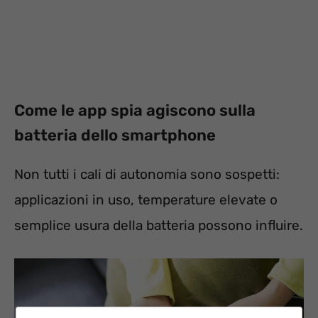
Come le app spia agiscono sulla
batteria dello smartphone
Non tutti i cali di autonomia sono sospetti:
applicazioni in uso, temperature elevate o
semplice usura della batteria possono influire.