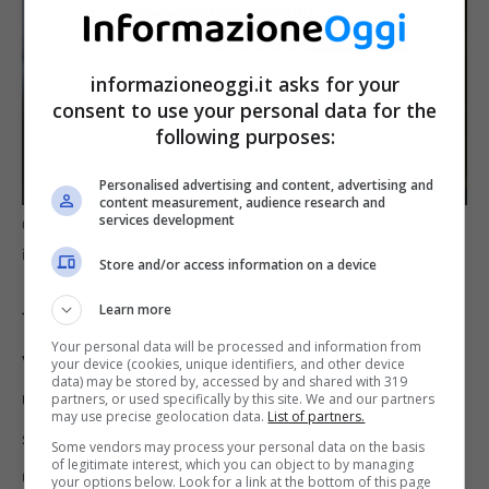
informazioneoggi.it asks for your
consent to use your personal data for the
following purposes:
Personalised advertising and content, advertising and
content measurement, audience research and
services development
Come le app spia agiscono sulla batteria dello smartphone –
informazioneoggi.it
Store and/or access information on a device
Learn more
Tuttavia, se il telefono si
scarica molto più
Your personal data will be processed and information from
velocemente del solito
anche
senza un
your device (cookies, unique identifiers, and other device
data) may be stored by, accessed by and shared with 319
utilizzo intenso,
o se si surriscalda in
partners, or used specifically by this site. We and our partners
may use precise geolocation data.
List of partners.
standby, è bene prestare attenzione.
Some vendors may process your personal data on the basis
of legitimate interest, which you can object to by managing
Gli esperti consigliano di:
your options below. Look for a link at the bottom of this page