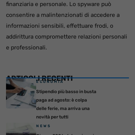
finanziaria e personale. Lo spyware può
consentire a malintenzionati di accedere a
informazioni sensibili, effettuare frodi, o
addirittura compromettere relazioni personali
e professionali.
ARTICOLI RECENTI
ECONOMIA
Stipendio più basso in busta
paga ad agosto: è colpa
delle ferie, ma arriva una
novità per tutti
NEWS