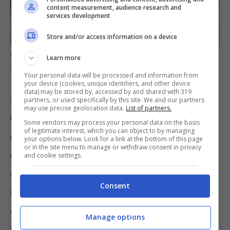
content measurement, audience research and
services development
Store and/or access information on a device
Hai lavorato meno di 35 anni? Basta timori sulla pensione: la
Learn more
soluzione INPS che fa al caso tuo – informazioneoggi.it
Your personal data will be processed and information from
your device (cookies, unique identifiers, and other device
data) may be stored by, accessed by and shared with 319
La
sentenza n. 24916 del 2024 della
partners, or used specifically by this site. We and our partners
may use precise geolocation data.
List of partners.
Cassazione
ha invece stabilito che
tutti i
Some vendors may process your personal data on the basis
of legitimate interest, which you can object to by managing
contributi figurativi
devono essere
your options below. Look for a link at the bottom of this page
or in the site menu to manage or withdraw consent in privacy
conteggiati per il raggiungimento dei 35
and cookie settings.
anni richiesti
. Se l’INPS adottasse questa
Consent
interpretazione, anche chi ha lavorato meno
di 35 anni effettivi potrebbe anticipare
Manage options
l’uscita, sommando ai contributi versati quelli