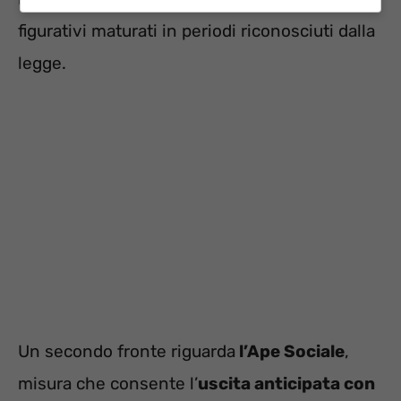
figurativi maturati in periodi riconosciuti dalla
legge.
Un secondo fronte riguarda
l’Ape Sociale
,
misura che consente l’
uscita anticipata con