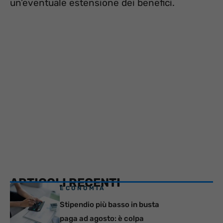
un’eventuale estensione dei benefici.
ARTICOLI RECENTI
ECONOMIA
Stipendio più basso in busta
paga ad agosto: è colpa