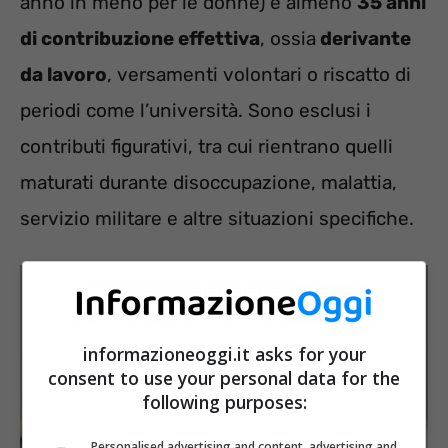
anno in meno per le donne) e almeno
35 anni
di contribuzione effettiva
, ossia
derivante
da lavoro
, versamenti volontari o riscatto di
periodi come l’università. Sono esclusi i
contributi figurativi, tra cui rientrano quelli
maturati durante disoccupazione, malattia,
servizio militare e altre situazioni specifiche.
informazioneoggi.it asks for your
consent to use your personal data for the
following purposes:
Personalised advertising and content, advertising and