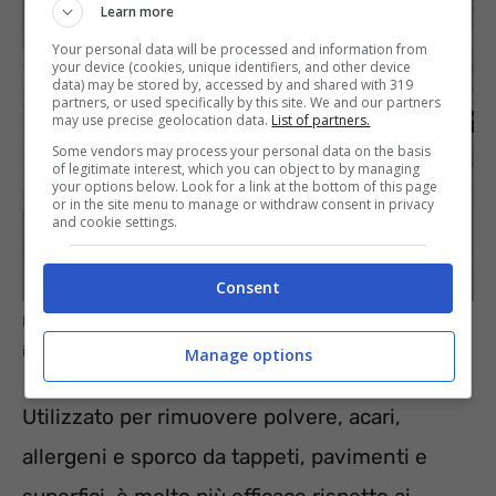
Learn more
Your personal data will be processed and information from
your device (cookies, unique identifiers, and other device
data) may be stored by, accessed by and shared with 319
partners, or used specifically by this site. We and our partners
may use precise geolocation data.
List of partners.
Some vendors may process your personal data on the basis
of legitimate interest, which you can object to by managing
your options below. Look for a link at the bottom of this page
or in the site menu to manage or withdraw consent in privacy
and cookie settings.
Consent
L’aspirapolvere: utile, ma non sempre da usare ogni giorno –
informazioneoggi.it
Manage options
Utilizzato per rimuovere polvere, acari,
allergeni e sporco da tappeti, pavimenti e