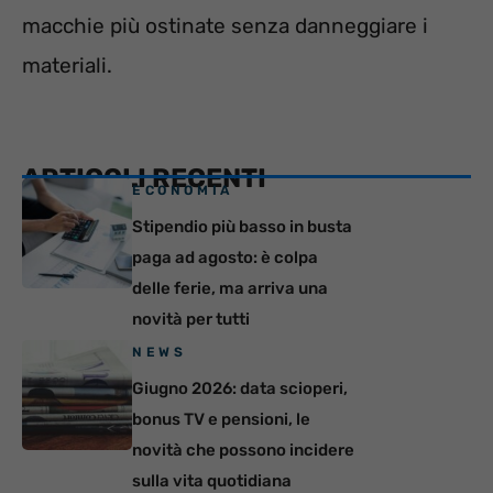
macchie più ostinate senza danneggiare i
materiali.
ARTICOLI RECENTI
ECONOMIA
Stipendio più basso in busta
paga ad agosto: è colpa
delle ferie, ma arriva una
novità per tutti
NEWS
Giugno 2026: data scioperi,
bonus TV e pensioni, le
novità che possono incidere
sulla vita quotidiana