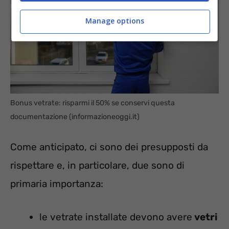
Manage options
Bonus vetrate: risparmi il 50% se conservi questa
documentazione (informazioneoggi.it)
Come anticipato, ci sono dei presupposti da
rispettare e, in particolare, due sono di
primaria importanza:
le vetrate installate devono avere
vetri