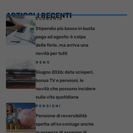
ARTICOLI RECENTI
ECONOMIA
Stipendio più basso in busta
paga ad agosto: è colpa
delle ferie, ma arriva una
novità per tutti
NEWS
Giugno 2026: data scioperi,
bonus TV e pensioni, le
novità che possono incidere
sulla vita quotidiana
PENSIONI
Pensione di reversibilità
spetta all’ex coniuge anche
in assenza di assegno di