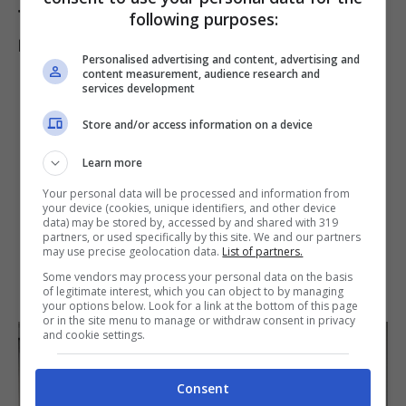
trasformazione di mansarde, soffitte e
following purposes:
balconi in verande
.
Personalised advertising and content, advertising and
content measurement, audience research and
services development
Store and/or access information on a device
Learn more
Your personal data will be processed and information from
your device (cookies, unique identifiers, and other device
data) may be stored by, accessed by and shared with 319
partners, or used specifically by this site. We and our partners
may use precise geolocation data.
List of partners.
Some vendors may process your personal data on the basis
of legitimate interest, which you can object to by managing
your options below. Look for a link at the bottom of this page
or in the site menu to manage or withdraw consent in privacy
and cookie settings.
Consent