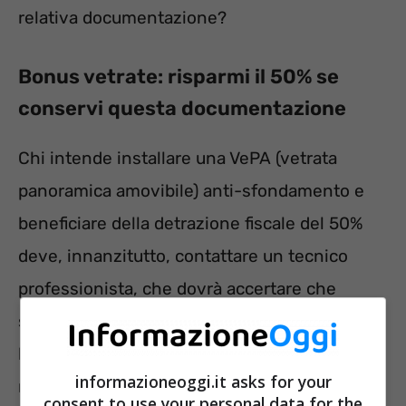
relativa documentazione?
Bonus vetrate: risparmi il 50% se
conservi questa documentazione
Chi intende installare una VePA (vetrata
panoramica amovibile) anti-sfondamento e
beneficiare della detrazione fiscale del 50%
deve, innanzitutto, contattare un tecnico
professionista, che dovrà accertare che
sussistono tutti i presupposti stabiliti dalla
legge. Il beneficio fiscale, inoltre, può essere
informazioneoggi.it asks for your
richiesto nel caso di
lavori diretti alla
consent to use your personal data for the