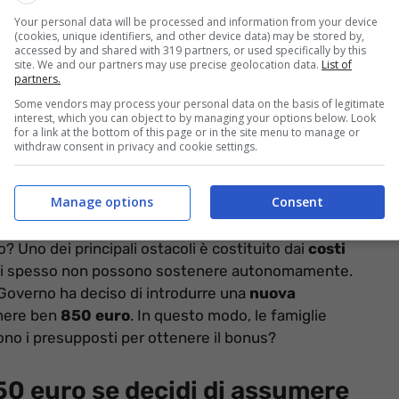
Your personal data will be processed and information from your device
(cookies, unique identifiers, and other device data) may be stored by,
accessed by and shared with 319 partners, or used specifically by this
site. We and our partners may use precise geolocation data.
List of
partners.
Some vendors may process your personal data on the basis of legitimate
interest, which you can object to by managing your options below. Look
for a link at the bottom of this page or in the site menu to manage or
withdraw consent in privacy and cookie settings.
come richiederlo (informazioneoggi.it)
Manage options
Consent
nata a salire, ma molti nuclei familiari hanno difficoltà
o? Uno dei principali ostacoli è costituito dai
costi
ati spesso non possono sostenere autonomamente.
l Governo ha deciso di introdurre una
nuova
enere ben
850 euro
. In questo modo, le famiglie
sono i presupposti per ottenere il bonus?
0 euro se decidi di assumere