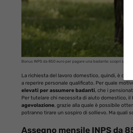
Bonus INPS da 850 euro per pagare una badante: scopri subito 
La richiesta del lavoro domestico, quindi, è desti
a reperire personale qualificato. Per quale motiv
elevati per assumere badanti
, che i pension
Per tutelare chi necessita di aiuto domestico, i
agevolazione
, grazie alla quale è possibile ott
potranno tirare un sospiro di sollievo. Ma quali 
Assegno mensile INPS da 85