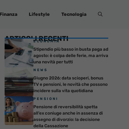
Finanza
Lifestyle
Tecnologia
ARTICOLI RECENTI
ECONOMIA
Stipendio più basso in busta paga ad
agosto: è colpa delle ferie, ma arriva
una novità per tutti
NEWS
Giugno 2026: data scioperi, bonus
TV e pensioni, le novità che possono
incidere sulla vita quotidiana
PENSIONI
Pensione di reversibilità spetta
all’ex coniuge anche in assenza di
assegno di divorzio: la decisione
della Cassazione