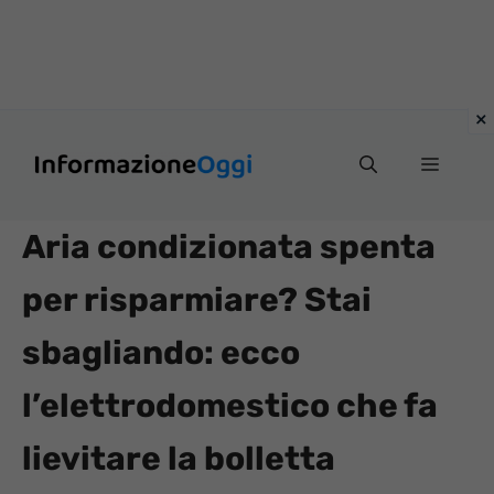
Vai
Menu
al
contenuto
Aria condizionata spenta
per risparmiare? Stai
sbagliando: ecco
l’elettrodomestico che fa
lievitare la bolletta