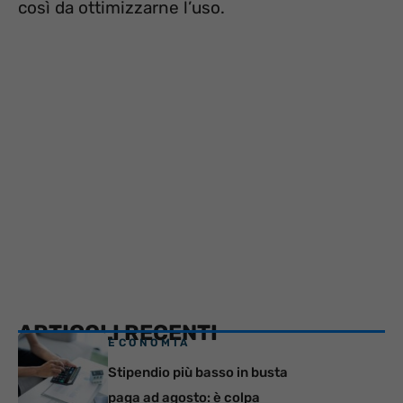
così da ottimizzarne l’uso.
ARTICOLI RECENTI
ECONOMIA
Stipendio più basso in busta
paga ad agosto: è colpa