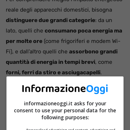
reale degli apparecchi domestici, bisogna
distinguere due grandi categorie
: da un
lato, quelli che
consumano poca energia ma
per molte ore
(come frigoriferi e modem Wi-
Fi), e dall’altro quelli che
assorbono grandi
quantità di energia in tempi brevi
, come
forni, ferri da stiro e asciugacapelli
.
informazioneoggi.it asks for your
consent to use your personal data for the
following purposes: