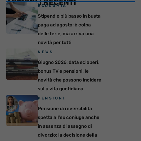
ARTICOLI RECENTI
ECONOMIA
Stipendio più basso in busta
paga ad agosto: è colpa
delle ferie, ma arriva una
novità per tutti
NEWS
Giugno 2026: data scioperi,
bonus TV e pensioni, le
novità che possono incidere
sulla vita quotidiana
PENSIONI
Pensione di reversibilità
spetta all’ex coniuge anche
in assenza di assegno di
divorzio: la decisione della