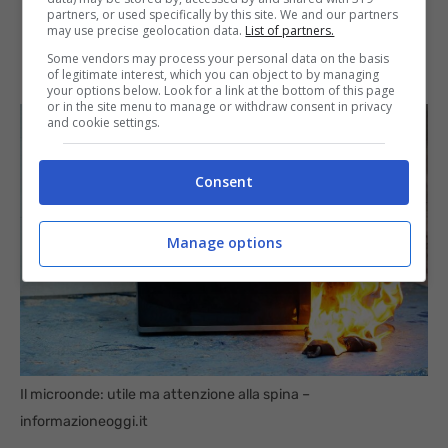
partners, or used specifically by this site. We and our partners
may use precise geolocation data.
List of partners.
Some vendors may process your personal data on the basis
of legitimate interest, which you can object to by managing
your options below. Look for a link at the bottom of this page
or in the site menu to manage or withdraw consent in privacy
and cookie settings.
Consent
Manage options
Il microonde: utile ma attenzione alla spina –
informazioneoggi.it