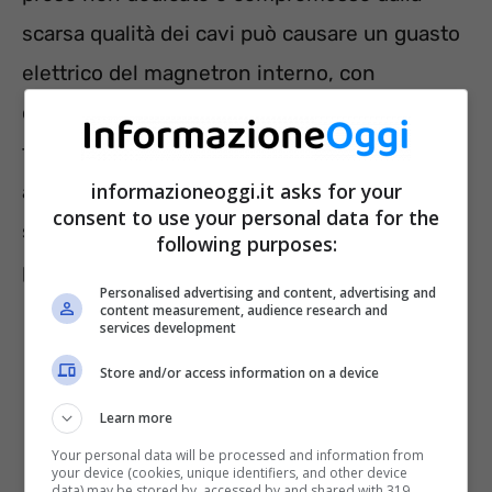
scarsa qualità dei cavi può causare un guasto
elettrico del magnetron interno, con
conseguente emissione di scintille o
fuoriuscita di vapore bollente. In caso di
informazioneoggi.it asks for your
apertura dello sportello nel momento
consent to use your personal data for the
sbagliato, l’esplosione può essere violenta e
following purposes:
provocare ustioni gravi.
Personalised advertising and content, advertising and
content measurement, audience research and
services development
Store and/or access information on a device
Learn more
Your personal data will be processed and information from
your device (cookies, unique identifiers, and other device
data) may be stored by, accessed by and shared with 319