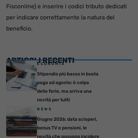
Fisconline) e inserire i codici tributo dedicati
per indicare correttamente la natura del
beneficio.
ARTICOLI RECENTI
ECONOMIA
Stipendio più basso in busta
paga ad agosto: è colpa
delle ferie, ma arriva una
novità per tutti
NEWS
Giugno 2026: data scioperi,
bonus TV e pensioni, le
novità che possono incidere