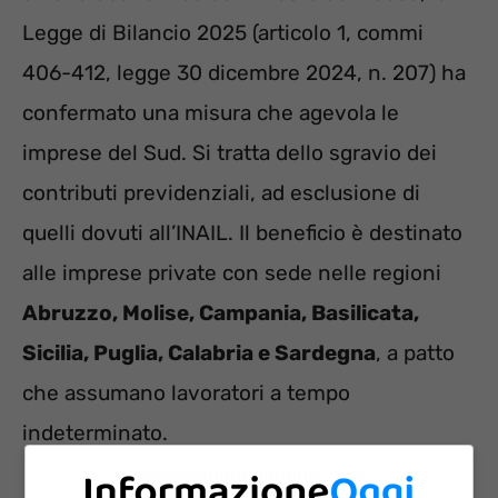
Legge di Bilancio 2025 (articolo 1, commi
406-412, legge 30 dicembre 2024, n. 207) ha
confermato una misura che agevola le
imprese del Sud. Si tratta dello sgravio dei
contributi previdenziali, ad esclusione di
quelli dovuti all’INAIL. Il beneficio è destinato
alle imprese private con sede nelle regioni
Abruzzo, Molise, Campania, Basilicata,
Sicilia, Puglia, Calabria e Sardegna
, a patto
che assumano lavoratori a tempo
indeterminato.