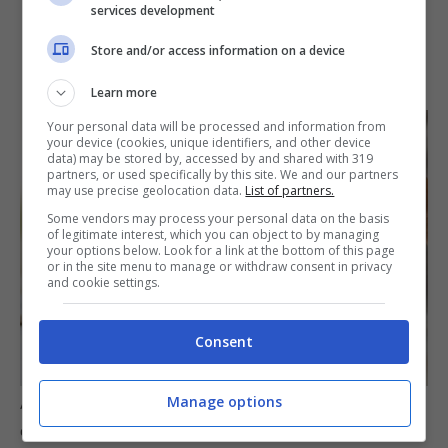
services development
Store and/or access information on a device
Learn more
Your personal data will be processed and information from
your device (cookies, unique identifiers, and other device
data) may be stored by, accessed by and shared with 319
partners, or used specifically by this site. We and our partners
may use precise geolocation data.
List of partners.
Some vendors may process your personal data on the basis
of legitimate interest, which you can object to by managing
your options below. Look for a link at the bottom of this page
or in the site menu to manage or withdraw consent in privacy
and cookie settings.
Consent
Manage options
Aste BOT agosto 2025: 2 appuntamenti imperdibili per chi
cerca titoli di Stato con rendimenti in aumento