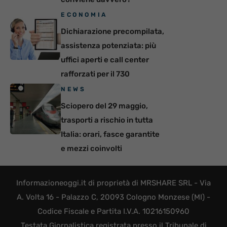
ECONOMIA
Dichiarazione precompilata,
assistenza potenziata: più
uffici aperti e call center
rafforzati per il 730
NEWS
Sciopero del 29 maggio,
trasporti a rischio in tutta
Italia: orari, fasce garantite
e mezzi coinvolti
Informazioneoggi.it di proprietà di MRSHARE SRL - Via
A. Volta 16 - Palazzo C, 20093 Cologno Monzese (MI) -
Codice Fiscale e Partita I.V.A. 10216150960
Testata Giornalistica registrata presso il Tribunale di