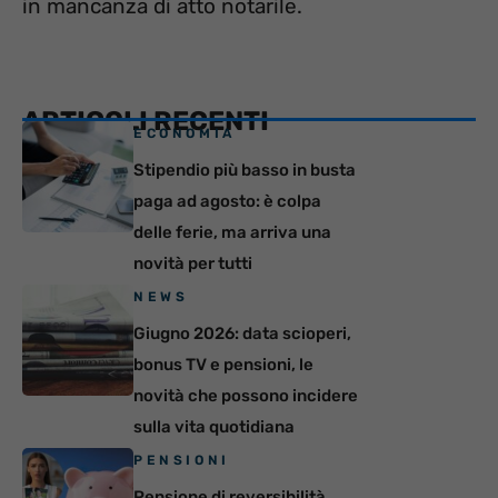
in mancanza di atto notarile.
ARTICOLI RECENTI
ECONOMIA
Stipendio più basso in busta
paga ad agosto: è colpa
delle ferie, ma arriva una
novità per tutti
NEWS
Giugno 2026: data scioperi,
bonus TV e pensioni, le
novità che possono incidere
sulla vita quotidiana
PENSIONI
Pensione di reversibilità