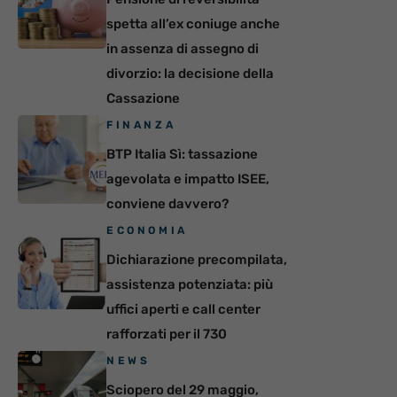
spetta all’ex coniuge anche
in assenza di assegno di
divorzio: la decisione della
Cassazione
FINANZA
BTP Italia Sì: tassazione
agevolata e impatto ISEE,
conviene davvero?
ECONOMIA
Dichiarazione precompilata,
assistenza potenziata: più
uffici aperti e call center
rafforzati per il 730
NEWS
Sciopero del 29 maggio,