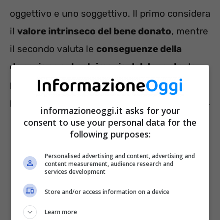
oggettivo e uno soggettivo. Il primo considera
il
valore intrinseco del bene donato
, mentre
il secondo valuta le
conseguenze della
donazione sul patrimonio del donante
. In
pratica, se è di modico valore non deve
pensare troppo sul patrimonio di quest’ultimo.
informazioneoggi.it asks for your
consent to use your personal data for the
following purposes:
Personalised advertising and content, advertising and
content measurement, audience research and
services development
Store and/or access information on a device
Learn more