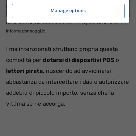
Manage options
Come funziona la truffa contactless e la protezione RFID –
informazioneoggi.it
I malintenzionati sfruttano propria questa
comodità per
dotarsi di dispositivi POS
o
lettori pirata
, riuscendo ad avvicinarsi
abbastanza da intercettare i dati o autorizzare
addebiti di piccolo importo, senza che la
vittima se ne accorga.