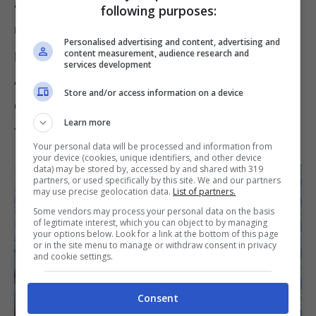
alla
tecnologia RFID
, ormai integrata
following purposes:
nelle
carte di credito
, nei
bancomat
e
Personalised advertising and content, advertising and
perfino
nei documenti elettronici
.
content measurement, audience research and
services development
Attraverso onde radio a corto raggio, il chip
Store and/or access information on a device
comunica con i lettori abilitati per autorizzare
Learn more
transazioni rapide.
Your personal data will be processed and information from
your device (cookies, unique identifiers, and other device
data) may be stored by, accessed by and shared with 319
partners, or used specifically by this site. We and our partners
may use precise geolocation data.
List of partners.
Some vendors may process your personal data on the basis
of legitimate interest, which you can object to by managing
your options below. Look for a link at the bottom of this page
or in the site menu to manage or withdraw consent in privacy
and cookie settings.
Consent