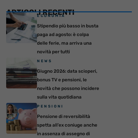
ARTICOLI RECENTI
ECONOMIA
Stipendio più basso in busta
paga ad agosto: è colpa
delle ferie, ma arriva una
novità per tutti
NEWS
Giugno 2026: data scioperi,
bonus TV e pensioni, le
novità che possono incidere
sulla vita quotidiana
PENSIONI
Pensione di reversibilità
spetta all’ex coniuge anche
in assenza di assegno di