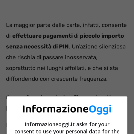
La maggior parte delle carte, infatti, consente
di
effettuare pagamenti
di
piccolo importo
senza necessità di PIN
. Un’azione silenziosa
che rischia di passare inosservata,
soprattutto nei luoghi affollati, e che si sta
diffondendo con crescente frequenza.
Come funziona la truffa contactless e
la protezione RFID
informazioneoggi.it asks for your
Il funzionamento di questi furti è legato
consent to use your personal data for the