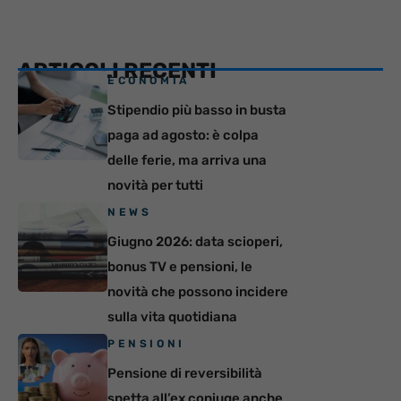
ARTICOLI RECENTI
ECONOMIA
Stipendio più basso in busta
paga ad agosto: è colpa
delle ferie, ma arriva una
novità per tutti
NEWS
Giugno 2026: data scioperi,
bonus TV e pensioni, le
novità che possono incidere
sulla vita quotidiana
PENSIONI
Pensione di reversibilità
spetta all’ex coniuge anche