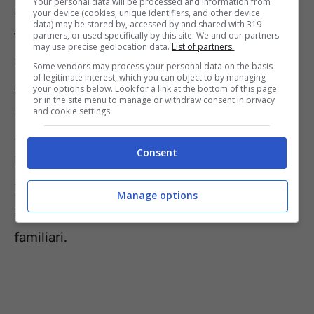
Your personal data will be processed and information from
Secondo le stime, può arrivare a c
onsumare
your device (cookies, unique identifiers, and other device
data) may be stored by, accessed by and shared with 319
tra 120 e 150 kWh al mese
, a seconda del
partners, or used specifically by this site. We and our partners
may use precise geolocation data.
List of partners.
modello e delle condizioni d’uso.
Some vendors may process your personal data on the basis
of legitimate interest, which you can object to by managing
Al contrario, un
frigorifero
moderno con
your options below. Look for a link at the bottom of this page
or in the site menu to manage or withdraw consent in privacy
classe energetica A o superiore, pur restando
and cookie settings.
sempre collegato,
consuma tra i 30 e i 50
Consent
kWh mensili.
La differenza è significativa, e
mostra quanto uno scorretto utilizzo dello
Manage options
scaldabagno possa incidere sulle spese
familiari.