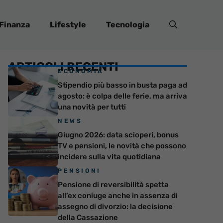
Finanza
Lifestyle
Tecnologia
ARTICOLI RECENTI
ECONOMIA
Stipendio più basso in busta paga ad
agosto: è colpa delle ferie, ma arriva
una novità per tutti
NEWS
Giugno 2026: data scioperi, bonus
TV e pensioni, le novità che possono
incidere sulla vita quotidiana
PENSIONI
Pensione di reversibilità spetta
all’ex coniuge anche in assenza di
assegno di divorzio: la decisione
della Cassazione