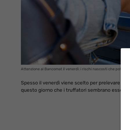
Attenzione al Bancomat il venerdì: i rischi nascosti che potrebb
Spesso il venerdì viene scelto per prelevare cont
questo giorno che i truffatori sembrano essere pi