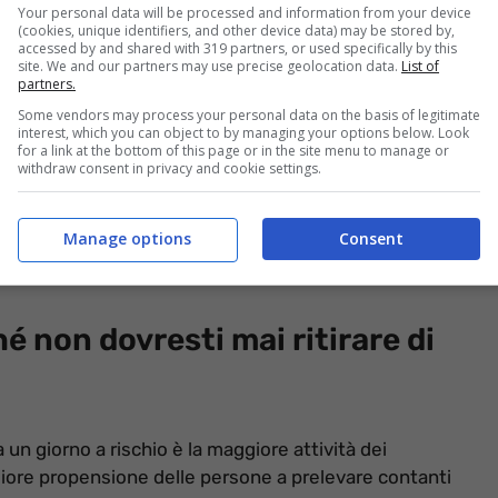
Your personal data will be processed and information from your device
(cookies, unique identifiers, and other device data) may be stored by,
accessed by and shared with 319 partners, or used specifically by this
site. We and our partners may use precise geolocation data.
List of
partners.
Some vendors may process your personal data on the basis of legitimate
interest, which you can object to by managing your options below. Look
for a link at the bottom of this page or in the site menu to manage or
withdraw consent in privacy and cookie settings.
i il venerdì per far fronte alle spese di svago come
nza considerare però i pericoli nascosti dietro questa
Manage options
Consent
nerdì sia il giorno di chiusura delle banche rende
entuali problemi in caso di truffa.
 non dovresti mai ritirare di
a un giorno a rischio è la maggiore attività dei
ggiore propensione delle persone a prelevare contanti