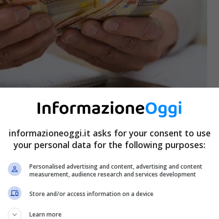
informazioneoggi.it asks for your consent to use
your personal data for the following purposes:
Personalised advertising and content, advertising and content
measurement, audience research and services development
do che lo permette poco conosciuto (Informazioneoggi.it)
Store and/or access information on a device
omanda di pensione anticipata Fornero e ha chiesto la
Learn more
 cassa professionale INPS, per fare in modo che il suo