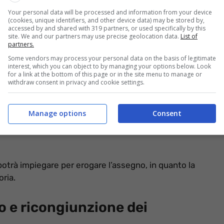
Your personal data will be processed and information from your device
(cookies, unique identifiers, and other device data) may be stored by,
accessed by and shared with 319 partners, or used specifically by this
site. We and our partners may use precise geolocation data.
List of
partners.
Some vendors may process your personal data on the basis of legitimate
interest, which you can object to by managing your options below. Look
for a link at the bottom of this page or in the site menu to manage or
withdraw consent in privacy and cookie settings.
Manage options
Consent
otrà impiegare per erogare l’assegno, in quanto la
oria.
o e ricongiunzione dei