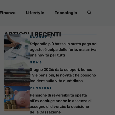
Finanza
Lifestyle
Tecnologia
ARTICOLI RECENTI
ECONOMIA
Stipendio più basso in busta paga ad
agosto: è colpa delle ferie, ma arriva
una novità per tutti
NEWS
Giugno 2026: data scioperi, bonus
TV e pensioni, le novità che possono
incidere sulla vita quotidiana
PENSIONI
Pensione di reversibilità spetta
all’ex coniuge anche in assenza di
assegno di divorzio: la decisione
della Cassazione