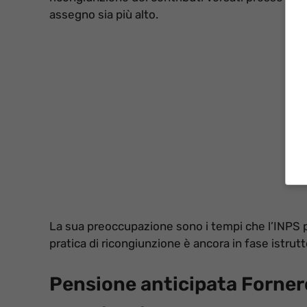
assegno sia più alto.
La sua preoccupazione sono i tempi che l’INPS p
pratica di ricongiunzione è ancora in fase istrutt
Pensione anticipata Forner