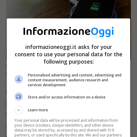
informazioneoggi.it asks for your
consent to use your personal data for the
following purposes:
I cinque posti peggiori dove caricare il cellulare –
informazioneoggi.it
Personalised advertising and content, advertising and
content measurement, audience research and
services development
Queste prese possono infatti essere utilizzate
Store and/or access information on a device
per
intercettare dati personali
o
installare
Learn more
software
dannoso senza che l’utente se ne
Your personal data will be processed and information from
accorga. Per questo motivo, è sempre
your device (cookies, unique identifiers, and other device
data) may be stored by, accessed by and shared with 319
partners, or used specifically by this site. We and our partners
consigliabile
utilizzare un caricabatterie