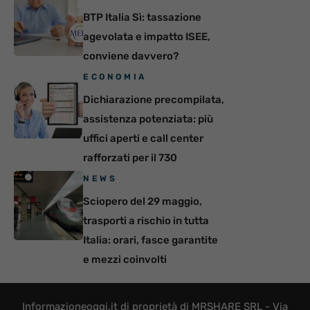
BTP Italia Sì: tassazione
agevolata e impatto ISEE,
conviene davvero?
ECONOMIA
Dichiarazione precompilata,
assistenza potenziata: più
uffici aperti e call center
rafforzati per il 730
NEWS
Sciopero del 29 maggio,
trasporti a rischio in tutta
Italia: orari, fasce garantite
e mezzi coinvolti
Informazioneoggi.it di proprietà di MRSHARE SRL - Via