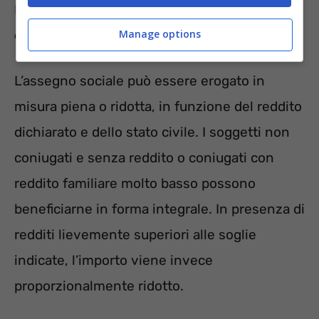
Per le persone coniugate, il
limite di reddito
Manage options
complessivo sale a 14.005,94 euro.
L’assegno sociale può essere erogato in
misura piena o ridotta, in funzione del reddito
dichiarato e dello stato civile. I soggetti non
coniugati e senza reddito o coniugati con
reddito familiare molto basso possono
beneficiarne in forma integrale. In presenza di
redditi lievemente superiori alle soglie
indicate, l’importo viene invece
proporzionalmente ridotto.