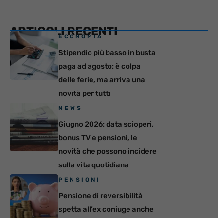
ARTICOLI RECENTI
ECONOMIA
Stipendio più basso in busta
paga ad agosto: è colpa
delle ferie, ma arriva una
novità per tutti
NEWS
Giugno 2026: data scioperi,
bonus TV e pensioni, le
novità che possono incidere
sulla vita quotidiana
PENSIONI
Pensione di reversibilità
spetta all’ex coniuge anche