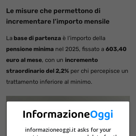
Le misure che permettono di
incrementare l’importo mensile
La
base di partenza
è l’importo della
pensione minima
nel 2025, fissato a
603,40
euro al mese
, con un
incremento
straordinario del 2,2%
per chi percepisce un
trattamento inferiore al minimo.
informazioneoggi.it asks for your