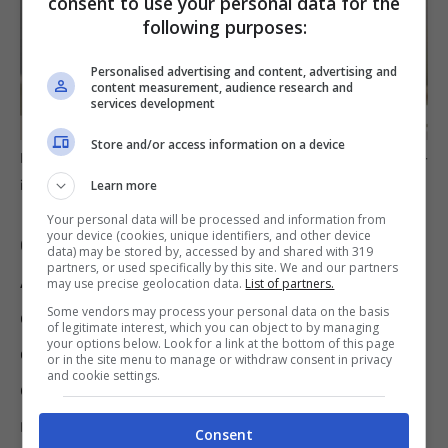
consent to use your personal data for the
following purposes:
Personalised advertising and content, advertising and
content measurement, audience research and
services development
Store and/or access information on a device
Le misure che permettono di incrementare l’importo mensile –
Learn more
informazioneoggi.it
Your personal data will be processed and information from
your device (cookies, unique identifiers, and other device
Questo porta l’importo mensile a 616,67 euro.
data) may be stored by, accessed by and shared with 319
partners, or used specifically by this site. We and our partners
A questo si possono sommare altri strumenti,
may use precise geolocation data.
List of partners.
Some vendors may process your personal data on the basis
come l’assegno sociale, che consente di
of legitimate interest, which you can object to by managing
your options below. Look for a link at the bottom of this page
ottenere 538,69 euro per 13 mensilità,
or in the site menu to manage or withdraw consent in privacy
and cookie settings.
destinato a chi ha almeno 67 anni e un
reddito personale inferiore a 7.002,97 euro.
Consent