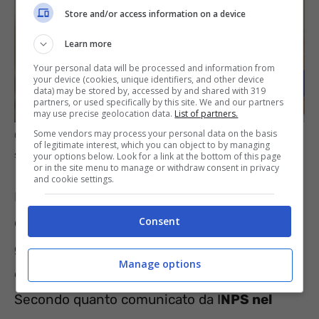
Store and/or access information on a device
Learn more
Your personal data will be processed and information from
your device (cookies, unique identifiers, and other device
data) may be stored by, accessed by and shared with 319
partners, or used specifically by this site. We and our partners
may use precise geolocation data.
List of partners.
Some vendors may process your personal data on the basis
Come funziona il nuovo servizio INPS: ora puoi dire addio allo
of legitimate interest, which you can object to by managing
sportello – informazioneoggi.it
your options below. Look for a link at the bottom of this page
or in the site menu to manage or withdraw consent in privacy
and cookie settings.
In questo modo, si andranno a ridurre i tempi
Consent
di attesa e migliorare l’efficienza complessiva,
grazie a un’agenda gestita con precisione per
Manage options
evitare sovrapposizioni o interruzioni.
Secondo quanto comunicato da I
NPS nel