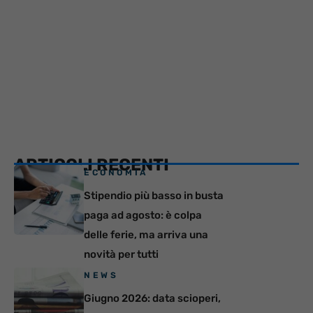
ARTICOLI RECENTI
ECONOMIA
Stipendio più basso in busta
paga ad agosto: è colpa
delle ferie, ma arriva una
novità per tutti
NEWS
Giugno 2026: data scioperi,