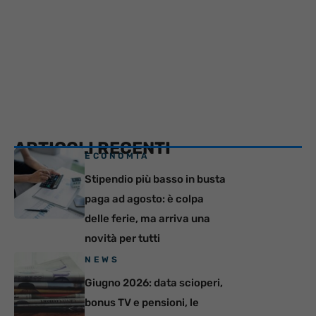
ARTICOLI RECENTI
ECONOMIA
Stipendio più basso in busta
paga ad agosto: è colpa
delle ferie, ma arriva una
novità per tutti
NEWS
Giugno 2026: data scioperi,
bonus TV e pensioni, le