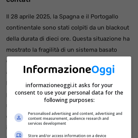
Il 28 aprile 2025, la Spagna e il Portogallo
continentale sono stati colpiti da un blackout
della durata di dieci ore. Questa situazione ha
mostrato la fragilità di un sistema basato
esclusivamente sulla possibilità di accedere
all’energia elettrica. La
Banca Centrale
Europea
e le
banche nazionali
di diversi
informazioneoggi.it asks for your
consent to use your personal data for the
paesi hanno dunque preso una posizione
following purposes:
netta. In particolare, la Svezia e i Paesi Bassi,
Personalised advertising and content, advertising and
che negli ultimi anni avevano fortemente
content measurement, audience research and
services development
incentivato la digitalizzazione dei pagamenti,
Store and/or access information on a device