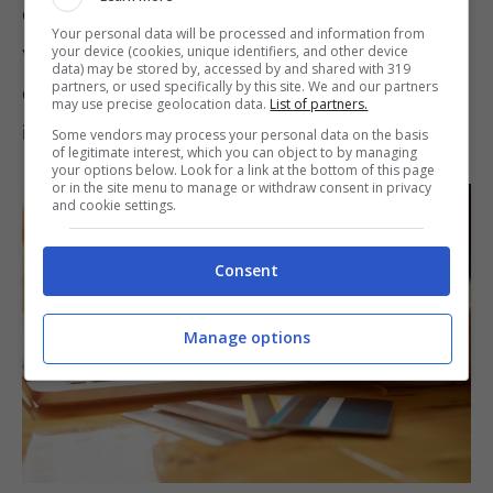
ovvero soggetto a interessi, a meno che non
Your personal data will be processed and information from
venga specificato il contrario. In assenza di
your device (cookies, unique identifiers, and other device
data) may be stored by, accessed by and shared with 319
partners, or used specifically by this site. We and our partners
chiarezza si possono generare problemi legali
may use precise geolocation data.
List of partners.
in fase di controllo.
Some vendors may process your personal data on the basis
of legitimate interest, which you can object to by managing
your options below. Look for a link at the bottom of this page
or in the site menu to manage or withdraw consent in privacy
and cookie settings.
Consent
Manage options