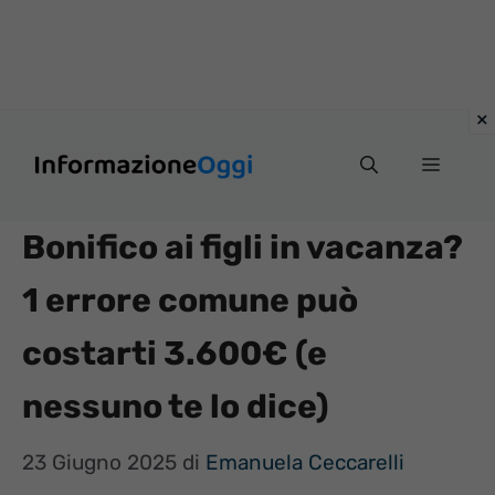
Vai
Menu
al
contenuto
Bonifico ai figli in vacanza?
1 errore comune può
costarti 3.600€ (e
nessuno te lo dice)
23 Giugno 2025
di
Emanuela Ceccarelli