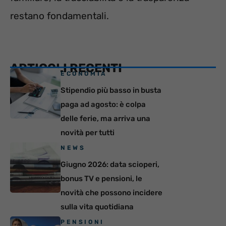
restano fondamentali.
ARTICOLI RECENTI
ECONOMIA
Stipendio più basso in busta
paga ad agosto: è colpa
delle ferie, ma arriva una
novità per tutti
NEWS
Giugno 2026: data scioperi,
bonus TV e pensioni, le
novità che possono incidere
sulla vita quotidiana
PENSIONI