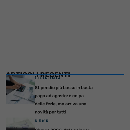
ARTICOLI RECENTI
ECONOMIA
Stipendio più basso in busta
paga ad agosto: è colpa
delle ferie, ma arriva una
novità per tutti
NEWS