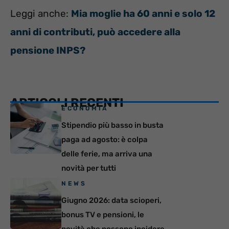
Leggi anche:
Mia moglie ha 60 anni e solo 12
anni di contributi, può accedere alla
pensione INPS?
ARTICOLI RECENTI
ECONOMIA
Stipendio più basso in busta
paga ad agosto: è colpa
delle ferie, ma arriva una
novità per tutti
NEWS
Giugno 2026: data scioperi,
bonus TV e pensioni, le