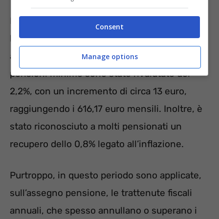
Nel mese di marzo, alcuni cambiamenti
Consent
hanno influenzato l’importo delle pensioni,
anche se ci sono state notizie positive: le
Manage options
pensioni minime sono state rivalutate del
2,2%, con un incremento di circa 13 euro,
raggiungendo i 616,17 euro mensili. Inoltre, è
stato riconosciuto a molti pensionati un
recupero dello 0,8% legato all’inflazione.
Purtroppo, in questo periodo sono applicate,
sull’assegno pensione, le trattenute fiscali
annuali, che spesso annullano o superano i