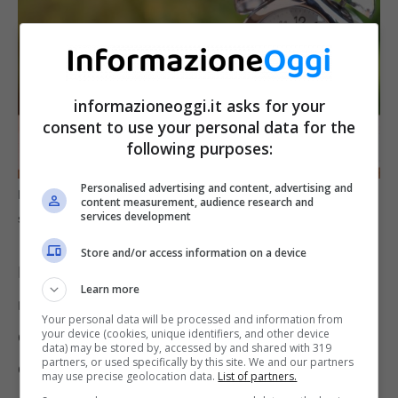
informazioneoggi.it asks for your
consent to use your personal data for the
following purposes:
Personalised advertising and content, advertising and
Pensione con contributi puri e figurativi, si è penalizzati
content measurement, audience research and
services development
sull’assegno? (Informazioneoggi.it)
Store and/or access information on a device
Precisiamo che i contributi figurativi
Learn more
riconosciuti dall’INPS nel periodo di
Your personal data will be processed and information from
disoccupazione, sono utili alla pensione, ma
your device (cookies, unique identifiers, and other device
data) may be stored by, accessed by and shared with 319
partners, or used specifically by this site. We and our partners
dipende molto anche dal sistema con cui è
may use precise geolocation data.
List of partners.