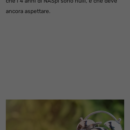
che i 4 anni di NASpI sono nulli, e che deve
ancora aspettare.