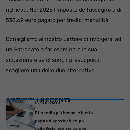
richiesti. Nel 2025 l’imposto dell’assegno è di
538,69 euro pagato per tredici mensilità.
Consigliamo al nostro Lettore di rivolgersi ad
un Patronato e far esaminare la sua
situazione e se ci sono i presupposti,
scegliere una delle due alternative.
ARTICOLI RECENTI
ECONOMIA
Stipendio più basso in busta
paga ad agosto: è colpa
delle ferie, ma arriva una