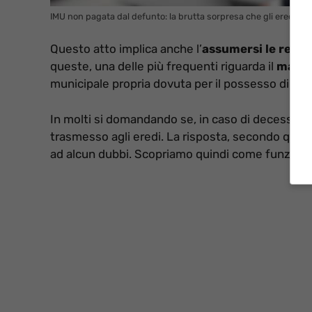
IMU non pagata dal defunto: la brutta sorpresa che gli eredi (q
Questo atto implica anche l’
assumersi le respon
queste, una delle più frequenti riguarda il
manca
municipale propria dovuta per il possesso di immo
In molti si domandando se, in caso di decesso de
trasmesso agli eredi. La risposta, secondo quant
ad alcun dubbi. Scopriamo quindi come funziona