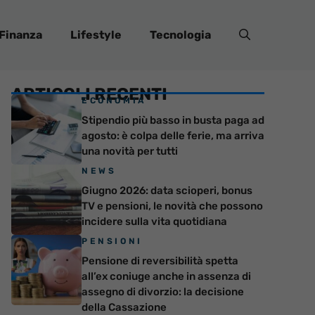
Finanza
Lifestyle
Tecnologia
ARTICOLI RECENTI
ECONOMIA
Stipendio più basso in busta paga ad
agosto: è colpa delle ferie, ma arriva
una novità per tutti
NEWS
Giugno 2026: data scioperi, bonus
TV e pensioni, le novità che possono
incidere sulla vita quotidiana
PENSIONI
Pensione di reversibilità spetta
all’ex coniuge anche in assenza di
assegno di divorzio: la decisione
della Cassazione