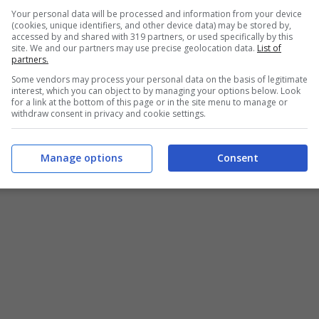
Your personal data will be processed and information from your device
uasi) sempre ereditano – informazioneoggi.it
(cookies, unique identifiers, and other device data) may be stored by,
accessed by and shared with 319 partners, or used specifically by this
site. We and our partners may use precise geolocation data.
List of
sabilità fiscale
lasciate in sospeso dal defunto. Tra
partners.
to versamento dell’IMU
, ovvero l’imposta
Some vendors may process your personal data on the basis of legitimate
bili diversi dell’abitazione principale.
interest, which you can object to by managing your options below. Look
for a link at the bottom of this page or in the site menu to manage or
withdraw consent in privacy and cookie settings.
l contribuente, il
debito IMU si estingua
o se venga
o stabilito dalla normativa vigente, non lascia spazio
.
Manage options
Consent