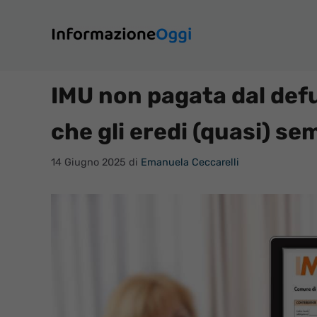
Vai
al
contenuto
IMU non pagata dal defu
che gli eredi (quasi) s
14 Giugno 2025
di
Emanuela Ceccarelli