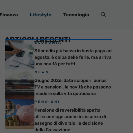
Finanza
Lifestyle
Tecnologia
ARTICOLI RECENTI
ECONOMIA
Stipendio più basso in busta paga ad
agosto: è colpa delle ferie, ma arriva
una novità per tutti
NEWS
Giugno 2026: data scioperi, bonus
TV e pensioni, le novità che possono
incidere sulla vita quotidiana
PENSIONI
Pensione di reversibilità spetta
all’ex coniuge anche in assenza di
assegno di divorzio: la decisione
della Cassazione