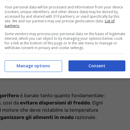
Your personal data will be processed and information from your device
(cookies, unique identifiers, and other device data) may be stored by,
accessed by and shared with 319 partners, or used specifically by this
site. We and our partners may use precise geolocation data.
List of
zer – informazioneoggi.it
partners.
Some vendors may process your personal data on the basis of legitimate
un italiano su tre sbrina regolarmente il proprio
interest, which you can object to by managing your options below. Look
a popolazione ignora totalmente quanto sia importante
for a link at the bottom of this page or in the site menu to manage or
withdraw consent in privacy and cookie settings.
.
meglio frigorifero e
Manage options
Consent
igorifero
è banale tanto quanto fondamentale:
e
, così da
evitare dispersioni di freddo
. Ogni
il motore che deve ristabilire la temperatura
ganizzare gli alimenti in modo
razionale.